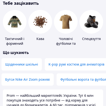
Тебе зацікавить
Тактичний і
Кава
Чоловічі
Спецвзуття
формений
футболки та
одяг
майки
Що шукають
Щоденники шкільні
K-pop румі костюм для аніматорів
Бутси Nike Air Zoom рожеві
Футбольні ворота та футбо
Prom — найбільший маркетплейс України. Тут 6 млн
покупців знаходять усе потрібне — від корму для
цуциків до бронежилетів. А 60 тис. підприємців з усієї