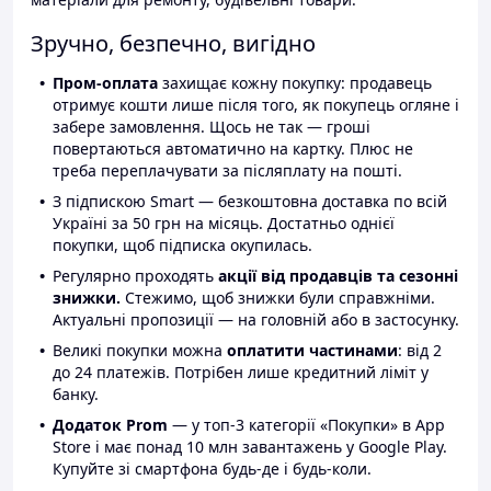
Зручно, безпечно, вигідно
Пром-оплата
захищає кожну покупку: продавець
отримує кошти лише після того, як покупець огляне і
забере замовлення. Щось не так — гроші
повертаються автоматично на картку. Плюс не
треба переплачувати за післяплату на пошті.
З підпискою Smart — безкоштовна доставка по всій
Україні за 50 грн на місяць. Достатньо однієї
покупки, щоб підписка окупилась.
Регулярно проходять
акції від продавців та сезонні
знижки.
Стежимо, щоб знижки були справжніми.
Актуальні пропозиції — на головній або в застосунку.
Великі покупки можна
оплатити частинами
: від 2
до 24 платежів. Потрібен лише кредитний ліміт у
банку.
Додаток Prom
— у топ-3 категорії «Покупки» в App
Store і має понад 10 млн завантажень у Google Play.
Купуйте зі смартфона будь-де і будь-коли.