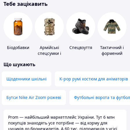
Тебе зацікавить
Біодобавки
Армійські
Спецвзуття
Тактичний і
спецсумки і
формений
рюкзаки
одяг
Що шукають
Щоденники шкільні
K-pop румі костюм для аніматорів
Бутси Nike Air Zoom рожеві
Футбольні ворота та футбо
Prom — найбільший маркетплейс України. Тут 6 млн
покупців знаходять усе потрібне — від корму для
цуциків до бронежилетів. А 60 тис. підприємців з усієї