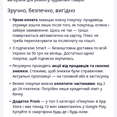
Зручно, безпечно, вигідно
Пром-оплата
захищає кожну покупку: продавець
отримує кошти лише після того, як покупець огляне і
забере замовлення. Щось не так — гроші
повертаються автоматично на картку. Плюс не
треба переплачувати за післяплату на пошті.
З підпискою Smart — безкоштовна доставка по всій
Україні за 50 грн на місяць. Достатньо однієї
покупки, щоб підписка окупилась.
Регулярно проходять
акції від продавців та сезонні
знижки.
Стежимо, щоб знижки були справжніми.
Актуальні пропозиції — на головній або в застосунку.
Великі покупки можна
оплатити частинами
: від 2
до 24 платежів. Потрібен лише кредитний ліміт у
банку.
Додаток Prom
— у топ-3 категорії «Покупки» в App
Store і має понад 10 млн завантажень у Google Play.
Купуйте зі смартфона будь-де і будь-коли.