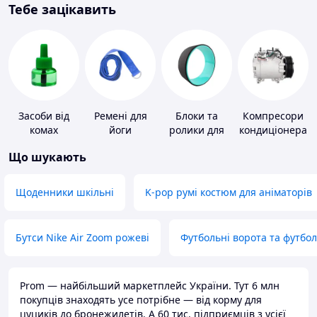
Тебе зацікавить
Засоби від
Ремені для
Блоки та
Компресори
комах
йоги
ролики для
кондиціонера
йоги
Що шукають
Щоденники шкільні
K-pop румі костюм для аніматорів
Бутси Nike Air Zoom рожеві
Футбольні ворота та футбо
Prom — найбільший маркетплейс України. Тут 6 млн
покупців знаходять усе потрібне — від корму для
цуциків до бронежилетів. А 60 тис. підприємців з усієї