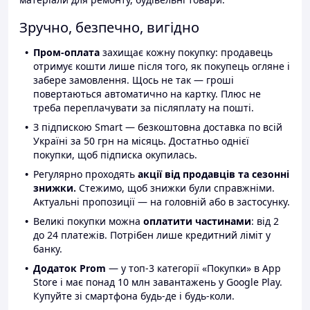
Зручно, безпечно, вигідно
Пром-оплата
захищає кожну покупку: продавець
отримує кошти лише після того, як покупець огляне і
забере замовлення. Щось не так — гроші
повертаються автоматично на картку. Плюс не
треба переплачувати за післяплату на пошті.
З підпискою Smart — безкоштовна доставка по всій
Україні за 50 грн на місяць. Достатньо однієї
покупки, щоб підписка окупилась.
Регулярно проходять
акції від продавців та сезонні
знижки.
Стежимо, щоб знижки були справжніми.
Актуальні пропозиції — на головній або в застосунку.
Великі покупки можна
оплатити частинами
: від 2
до 24 платежів. Потрібен лише кредитний ліміт у
банку.
Додаток Prom
— у топ-3 категорії «Покупки» в App
Store і має понад 10 млн завантажень у Google Play.
Купуйте зі смартфона будь-де і будь-коли.