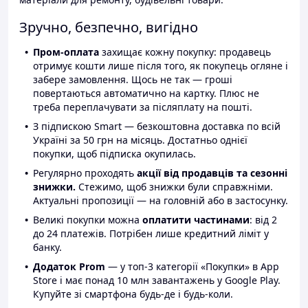
Зручно, безпечно, вигідно
Пром-оплата
захищає кожну покупку: продавець
отримує кошти лише після того, як покупець огляне і
забере замовлення. Щось не так — гроші
повертаються автоматично на картку. Плюс не
треба переплачувати за післяплату на пошті.
З підпискою Smart — безкоштовна доставка по всій
Україні за 50 грн на місяць. Достатньо однієї
покупки, щоб підписка окупилась.
Регулярно проходять
акції від продавців та сезонні
знижки.
Стежимо, щоб знижки були справжніми.
Актуальні пропозиції — на головній або в застосунку.
Великі покупки можна
оплатити частинами
: від 2
до 24 платежів. Потрібен лише кредитний ліміт у
банку.
Додаток Prom
— у топ-3 категорії «Покупки» в App
Store і має понад 10 млн завантажень у Google Play.
Купуйте зі смартфона будь-де і будь-коли.