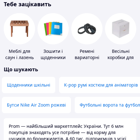
Тебе зацікавить
Меблі для
Зошити і
Ремені
Весільні
саун і лазень
щоденники
вариаторні
коробки для
грошей
Що шукають
Щоденники шкільні
K-pop румі костюм для аніматорів
Бутси Nike Air Zoom рожеві
Футбольні ворота та футбо
Prom — найбільший маркетплейс України. Тут 6 млн
покупців знаходять усе потрібне — від корму для
цуциків до бронежилетів. А 60 тис. підприємців з усієї