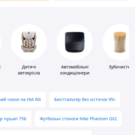
х
Дитячі
Автомобільні
Зубочистки
автокрісла
кондиціонери
ий чохол на Hot 60i
Бюстгальтер без кісточок 95с
ер пушап 75b
Футбольні стоноги Nike Phantom GX2