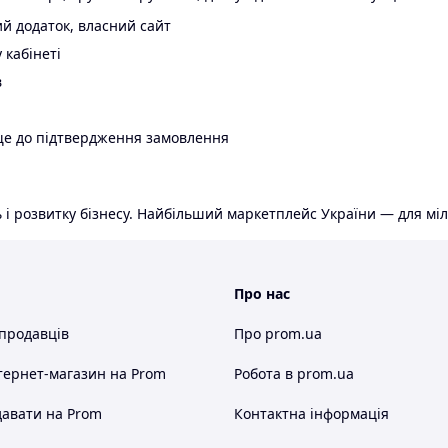
й додаток, власний сайт
 кабінеті
в
ще до підтвердження замовлення
 і розвитку бізнесу. Найбільший маркетплейс України — для міл
Про нас
 продавців
Про prom.ua
тернет-магазин
на Prom
Робота в prom.ua
авати на Prom
Контактна інформація