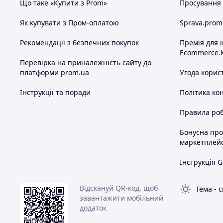
Що таке «Купити з Prom»
Просування в
Як купувати з Пром-оплатою
Sprava.prom
Рекомендації з безпечних покупок
Премія для 
Ecommerce.
Перевірка на приналежність сайту до
платформи prom.ua
Угода корис
Інструкції та поради
Політика ко
Правила роб
Бонусна пр
маркетплей
Інструкція G
Відскануй QR-код, щоб
Тема
-
с
завантажити мобільний
додаток