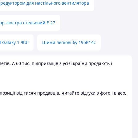
 редуктором для настільного вентилятора
ор-люстра стельовий E 27
 Galaxy 1.9tdi
Шини легкові бу 195R14c
ів. А 60 тис. підприємців з усієї країни продають і
зиції від тисяч продавців, читайте відгуки з фото і відео,