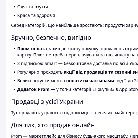
Одяг та взуття
Краса та здоров'я
Серед категорій, що найбільше зростають: продукти харчув
Зручно, безпечно, вигідно
Пром-оплата
захищає кожну покупку: продавець отриму
картку. Плюс не треба переплачувати за післяплату на 
З підпискою Smart — безкоштовна доставка по всій Украї
Регулярно проходять
акції від продавців та сезонні з
Великі покупки можна
оплатити частинами
: від 2 до 
Додаток Prom
— у топ-3 категорії «Покупки» в App Stor
Продавці з усієї України
Тут продають українські підприємці — невеликі майстерні,
Для тих, хто продає онлайн
Prom — маркетплейс для бізнесу будь-якого масштабу. Легк