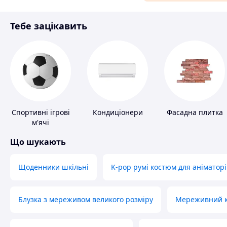
Матеріали для ремонту
Тебе зацікавить
Спорт і відпочинок
Спортивні ігрові
Кондиціонери
Фасадна плитка
м'ячі
Що шукають
Щоденники шкільні
K-pop румі костюм для аніматорі
Блузка з мереживом великого розміру
Мереживний ко