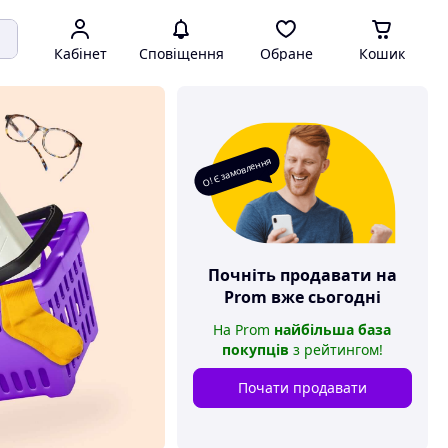
Кабінет
Сповіщення
Обране
Кошик
О! Є замовлення
Почніть продавати на
Prom
вже сьогодні
На
Prom
найбільша база
покупців
з рейтингом
!
Почати продавати