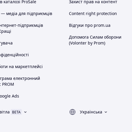
 каталозі ProSale
Захист прав на контент
 — медіа для підприємців
Content right protection
інтернет-підприємців
Відгуки про prom.ua
Кращі
Допомога Силам оборони
тувача
(Volonter by Prom)
нфіденційності
оти на маркетплейсі
ограма електронний
с PROM
oogle Ads
вітла
Українська
BETA