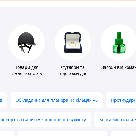
Товари для
Футляри та
Засоби від кома
кінного спорту
підставки для
коштовностей
в
Обкладинка для планера на кільцях А6
Протиударн
нверт на виписку з пологового будинку
Білий бюстгальт