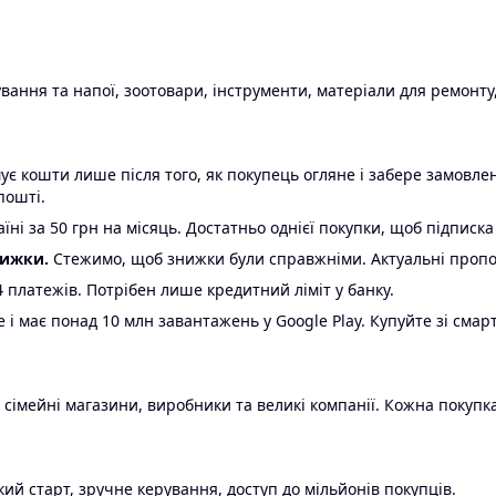
ання та напої, зоотовари, інструменти, матеріали для ремонту,
є кошти лише після того, як покупець огляне і забере замовл
пошті.
ні за 50 грн на місяць. Достатньо однієї покупки, щоб підписка
нижки.
Стежимо, щоб знижки були справжніми. Актуальні пропози
24 платежів. Потрібен лише кредитний ліміт у банку.
e і має понад 10 млн завантажень у Google Play. Купуйте зі смар
 сімейні магазини, виробники та великі компанії. Кожна покупка
ий старт, зручне керування, доступ до мільйонів покупців.