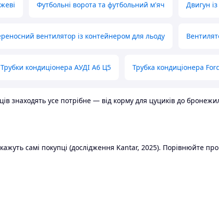
ожеві
Футбольні ворота та футбольний м'яч
Двигун із
реносний вентилятор із контейнером для льоду
Вентилят
Трубки кондиціонера АУДІ А6 Ц5
Трубка кондиціонера Ford
в знаходять усе потрібне — від корму для цуциків до бронежилет
ажуть самі покупці (дослідження Kantar, 2025). Порівнюйте пропо