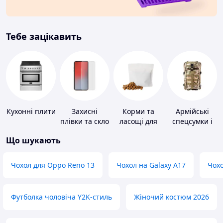
Тебе зацікавить
Кухонні плити
Захисні
Корми та
Армійські
плівки та скло
ласощі для
спецсумки і
для
домашніх
рюкзаки
Що шукають
портативних
тварин і
пристроїв
птахів
Чохол для Oppo Reno 13
Чохол на Galaxy A17
Чохо
Футболка чоловіча Y2K-стиль
Жіночий костюм 2026