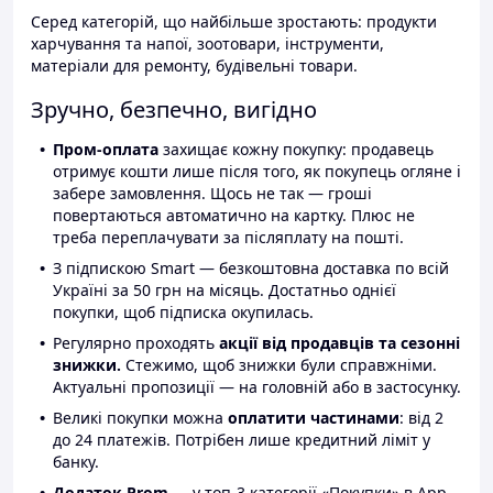
Серед категорій, що найбільше зростають: продукти
харчування та напої, зоотовари, інструменти,
матеріали для ремонту, будівельні товари.
Зручно, безпечно, вигідно
Пром-оплата
захищає кожну покупку: продавець
отримує кошти лише після того, як покупець огляне і
забере замовлення. Щось не так — гроші
повертаються автоматично на картку. Плюс не
треба переплачувати за післяплату на пошті.
З підпискою Smart — безкоштовна доставка по всій
Україні за 50 грн на місяць. Достатньо однієї
покупки, щоб підписка окупилась.
Регулярно проходять
акції від продавців та сезонні
знижки.
Стежимо, щоб знижки були справжніми.
Актуальні пропозиції — на головній або в застосунку.
Великі покупки можна
оплатити частинами
: від 2
до 24 платежів. Потрібен лише кредитний ліміт у
банку.
Додаток Prom
— у топ-3 категорії «Покупки» в App