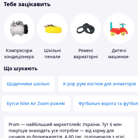
Тебе зацікавить
Компресори
Шкільні
Ремені
Дитячі
кондиціонера
пенали
вариаторні
машинки-
каталки
Що шукають
Щоденники шкільні
K-pop румі костюм для аніматорів
Бутси Nike Air Zoom рожеві
Футбольні ворота та футбо
Prom — найбільший маркетплейс України. Тут 6 млн
покупців знаходять усе потрібне — від корму для
цуциків до бронежилетів. А 60 тис. підприємців з усієї