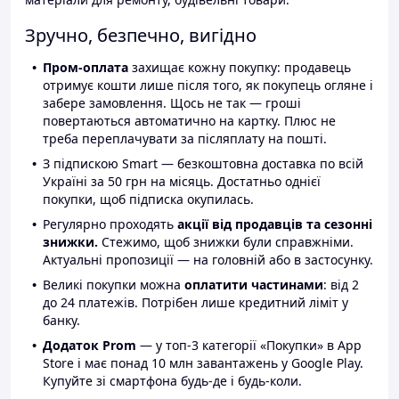
Зручно, безпечно, вигідно
Пром-оплата
захищає кожну покупку: продавець
отримує кошти лише після того, як покупець огляне і
забере замовлення. Щось не так — гроші
повертаються автоматично на картку. Плюс не
треба переплачувати за післяплату на пошті.
З підпискою Smart — безкоштовна доставка по всій
Україні за 50 грн на місяць. Достатньо однієї
покупки, щоб підписка окупилась.
Регулярно проходять
акції від продавців та сезонні
знижки.
Стежимо, щоб знижки були справжніми.
Актуальні пропозиції — на головній або в застосунку.
Великі покупки можна
оплатити частинами
: від 2
до 24 платежів. Потрібен лише кредитний ліміт у
банку.
Додаток Prom
— у топ-3 категорії «Покупки» в App
Store і має понад 10 млн завантажень у Google Play.
Купуйте зі смартфона будь-де і будь-коли.