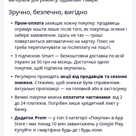
Зручно, безпечно, вигідно
Пром-оплата
захищає кожну покупку: продавець
отримує кошти лише після того, як покупець огляне і
забере замовлення. Щось не так — гроші
повертаються автоматично на картку. Плюс не
треба переплачувати за післяплату на пошті.
З підпискою Smart — безкоштовна доставка по всій
Україні за 50 грн на місяць. Достатньо однієї
покупки, щоб підписка окупилась.
Регулярно проходять
акції від продавців та сезонні
знижки.
Стежимо, щоб знижки були справжніми.
Актуальні пропозиції — на головній або в застосунку.
Великі покупки можна
оплатити частинами
: від 2
до 24 платежів. Потрібен лише кредитний ліміт у
банку.
Додаток Prom
— у топ-3 категорії «Покупки» в App
Store і має понад 10 млн завантажень у Google Play.
Купуйте зі смартфона будь-де і будь-коли.