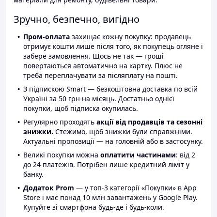
Зручно, безпечно, вигідно
Пром-оплата
захищає кожну покупку: продавець
отримує кошти лише після того, як покупець огляне і
забере замовлення. Щось не так — гроші
повертаються автоматично на картку. Плюс не
треба переплачувати за післяплату на пошті.
З підпискою Smart — безкоштовна доставка по всій
Україні за 50 грн на місяць. Достатньо однієї
покупки, щоб підписка окупилась.
Регулярно проходять
акції від продавців та сезонні
знижки.
Стежимо, щоб знижки були справжніми.
Актуальні пропозиції — на головній або в застосунку.
Великі покупки можна
оплатити частинами
: від 2
до 24 платежів. Потрібен лише кредитний ліміт у
банку.
Додаток Prom
— у топ-3 категорії «Покупки» в App
Store і має понад 10 млн завантажень у Google Play.
Купуйте зі смартфона будь-де і будь-коли.