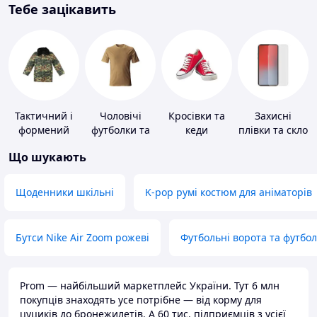
Тебе зацікавить
Тактичний і
Чоловічі
Кросівки та
Захисні
формений
футболки та
кеди
плівки та скло
одяг
майки
для
Що шукають
портативних
пристроїв
Щоденники шкільні
K-pop румі костюм для аніматорів
Бутси Nike Air Zoom рожеві
Футбольні ворота та футбо
Prom — найбільший маркетплейс України. Тут 6 млн
покупців знаходять усе потрібне — від корму для
цуциків до бронежилетів. А 60 тис. підприємців з усієї