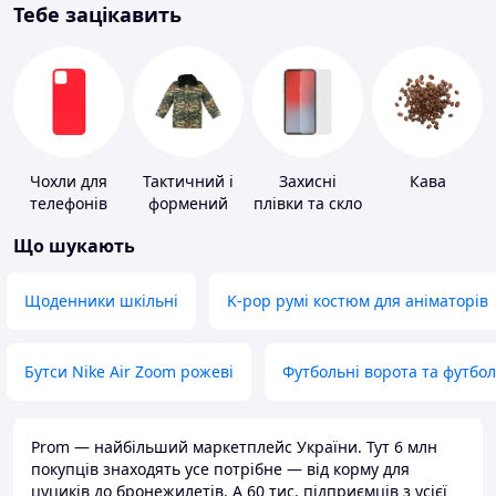
Тебе зацікавить
Чохли для
Тактичний і
Захисні
Кава
телефонів
формений
плівки та скло
одяг
для
Що шукають
портативних
пристроїв
Щоденники шкільні
K-pop румі костюм для аніматорів
Бутси Nike Air Zoom рожеві
Футбольні ворота та футбо
Prom — найбільший маркетплейс України. Тут 6 млн
покупців знаходять усе потрібне — від корму для
цуциків до бронежилетів. А 60 тис. підприємців з усієї