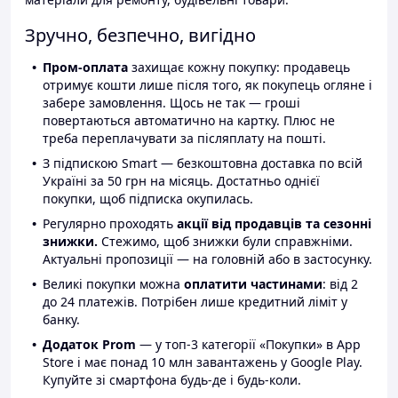
Зручно, безпечно, вигідно
Пром-оплата
захищає кожну покупку: продавець
отримує кошти лише після того, як покупець огляне і
забере замовлення. Щось не так — гроші
повертаються автоматично на картку. Плюс не
треба переплачувати за післяплату на пошті.
З підпискою Smart — безкоштовна доставка по всій
Україні за 50 грн на місяць. Достатньо однієї
покупки, щоб підписка окупилась.
Регулярно проходять
акції від продавців та сезонні
знижки.
Стежимо, щоб знижки були справжніми.
Актуальні пропозиції — на головній або в застосунку.
Великі покупки можна
оплатити частинами
: від 2
до 24 платежів. Потрібен лише кредитний ліміт у
банку.
Додаток Prom
— у топ-3 категорії «Покупки» в App
Store і має понад 10 млн завантажень у Google Play.
Купуйте зі смартфона будь-де і будь-коли.