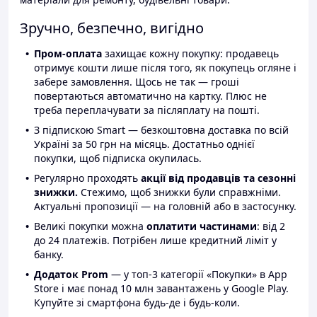
Зручно, безпечно, вигідно
Пром-оплата
захищає кожну покупку: продавець
отримує кошти лише після того, як покупець огляне і
забере замовлення. Щось не так — гроші
повертаються автоматично на картку. Плюс не
треба переплачувати за післяплату на пошті.
З підпискою Smart — безкоштовна доставка по всій
Україні за 50 грн на місяць. Достатньо однієї
покупки, щоб підписка окупилась.
Регулярно проходять
акції від продавців та сезонні
знижки.
Стежимо, щоб знижки були справжніми.
Актуальні пропозиції — на головній або в застосунку.
Великі покупки можна
оплатити частинами
: від 2
до 24 платежів. Потрібен лише кредитний ліміт у
банку.
Додаток Prom
— у топ-3 категорії «Покупки» в App
Store і має понад 10 млн завантажень у Google Play.
Купуйте зі смартфона будь-де і будь-коли.