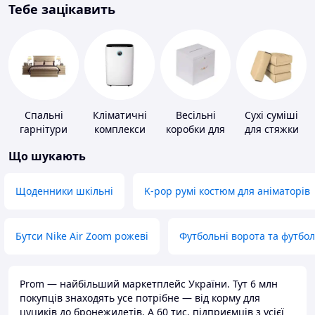
Тебе зацікавить
Спальні
Кліматичні
Весільні
Сухі суміші
гарнітури
комплекси
коробки для
для стяжки
грошей
підлоги
Що шукають
Щоденники шкільні
K-pop румі костюм для аніматорів
Бутси Nike Air Zoom рожеві
Футбольні ворота та футбо
Prom — найбільший маркетплейс України. Тут 6 млн
покупців знаходять усе потрібне — від корму для
цуциків до бронежилетів. А 60 тис. підприємців з усієї