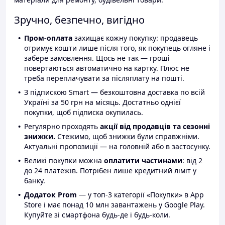
Зручно, безпечно, вигідно
Пром-оплата
захищає кожну покупку: продавець
отримує кошти лише після того, як покупець огляне і
забере замовлення. Щось не так — гроші
повертаються автоматично на картку. Плюс не
треба переплачувати за післяплату на пошті.
З підпискою Smart — безкоштовна доставка по всій
Україні за 50 грн на місяць. Достатньо однієї
покупки, щоб підписка окупилась.
Регулярно проходять
акції від продавців та сезонні
знижки.
Стежимо, щоб знижки були справжніми.
Актуальні пропозиції — на головній або в застосунку.
Великі покупки можна
оплатити частинами
: від 2
до 24 платежів. Потрібен лише кредитний ліміт у
банку.
Додаток Prom
— у топ-3 категорії «Покупки» в App
Store і має понад 10 млн завантажень у Google Play.
Купуйте зі смартфона будь-де і будь-коли.