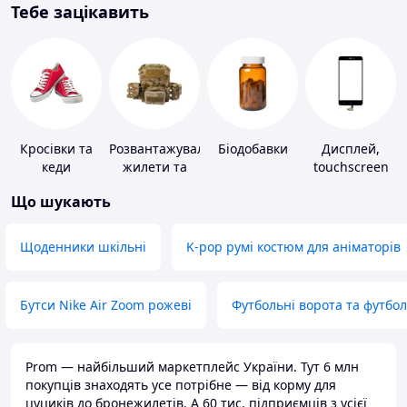
Тебе зацікавить
Кросівки та
Розвантажувальні
Біодобавки
Дисплей,
кеди
жилети та
touchscreen
плитоноски
для телефонів
Що шукають
без плит
Щоденники шкільні
K-pop румі костюм для аніматорів
Бутси Nike Air Zoom рожеві
Футбольні ворота та футбо
Prom — найбільший маркетплейс України. Тут 6 млн
покупців знаходять усе потрібне — від корму для
цуциків до бронежилетів. А 60 тис. підприємців з усієї