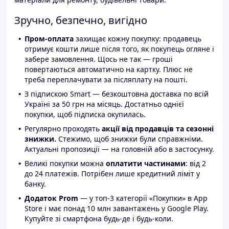
Зручно, безпечно, вигідно
Пром-оплата
захищає кожну покупку: продавець
отримує кошти лише після того, як покупець огляне і
забере замовлення. Щось не так — гроші
повертаються автоматично на картку. Плюс не
треба переплачувати за післяплату на пошті.
З підпискою Smart — безкоштовна доставка по всій
Україні за 50 грн на місяць. Достатньо однієї
покупки, щоб підписка окупилась.
Регулярно проходять
акції від продавців та сезонні
знижки.
Стежимо, щоб знижки були справжніми.
Актуальні пропозиції — на головній або в застосунку.
Великі покупки можна
оплатити частинами
: від 2
до 24 платежів. Потрібен лише кредитний ліміт у
банку.
Додаток Prom
— у топ-3 категорії «Покупки» в App
Store і має понад 10 млн завантажень у Google Play.
Купуйте зі смартфона будь-де і будь-коли.