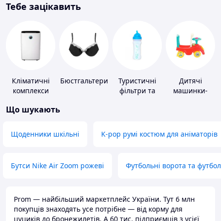
Тебе зацікавить
Кліматичні
Бюстгальтери
Туристичні
Дитячі
комплекси
фільтри та
машинки-
пігулки для
каталки
Що шукають
питної води
Щоденники шкільні
K-pop румі костюм для аніматорів
Бутси Nike Air Zoom рожеві
Футбольні ворота та футбо
Prom — найбільший маркетплейс України. Тут 6 млн
покупців знаходять усе потрібне — від корму для
цуциків до бронежилетів. А 60 тис. підприємців з усієї