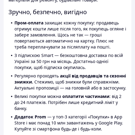
Зручно, безпечно, вигідно
Пром-оплата
захищає кожну покупку: продавець
отримує кошти лише після того, як покупець огляне і
забере замовлення. Щось не так — гроші
повертаються автоматично на картку. Плюс не
треба переплачувати за післяплату на пошті.
З підпискою Smart — безкоштовна доставка по всій
Україні за 50 грн на місяць. Достатньо однієї
покупки, щоб підписка окупилась.
Регулярно проходять
акції від продавців та сезонні
знижки.
Стежимо, щоб знижки були справжніми.
Актуальні пропозиції — на головній або в застосунку.
Великі покупки можна
оплатити частинами
: від 2
до 24 платежів. Потрібен лише кредитний ліміт у
банку.
Додаток Prom
— у топ-3 категорії «Покупки» в App
Store і має понад 10 млн завантажень у Google Play.
Купуйте зі смартфона будь-де і будь-коли.