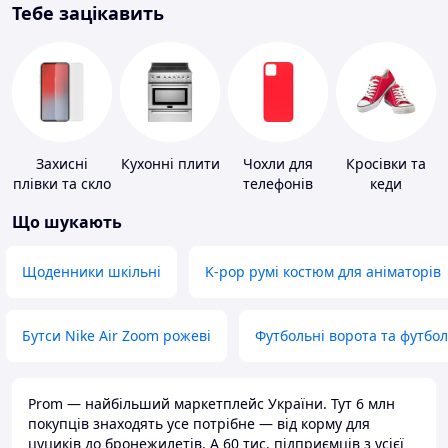
Тебе зацікавить
Захисні
Кухонні плити
Чохли для
Кросівки та
плівки та скло
телефонів
кеди
для
Що шукають
портативних
пристроїв
Щоденники шкільні
K-pop румі костюм для аніматорів
Бутси Nike Air Zoom рожеві
Футбольні ворота та футбо
Prom — найбільший маркетплейс України. Тут 6 млн
покупців знаходять усе потрібне — від корму для
цуциків до бронежилетів. А 60 тис. підприємців з усієї