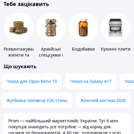
Тебе зацікавить
Розвантажувальні
Армійські
Біодобавки
Кухонні плити
жилети та
спецсумки і
плитоноски
рюкзаки
Що шукають
без плит
Чохол для Oppo Reno 13
Чохол на Galaxy A17
Чохо
Футболка чоловіча Y2K-стиль
Жіночий костюм 2026
Prom — найбільший маркетплейс України. Тут 6 млн
покупців знаходять усе потрібне — від корму для
цуциків до бронежилетів. А 60 тис. підприємців з усієї