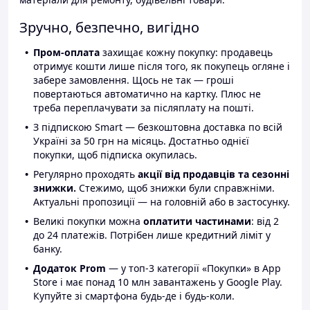
Зручно, безпечно, вигідно
Пром-оплата
захищає кожну покупку: продавець
отримує кошти лише після того, як покупець огляне і
забере замовлення. Щось не так — гроші
повертаються автоматично на картку. Плюс не
треба переплачувати за післяплату на пошті.
З підпискою Smart — безкоштовна доставка по всій
Україні за 50 грн на місяць. Достатньо однієї
покупки, щоб підписка окупилась.
Регулярно проходять
акції від продавців та сезонні
знижки.
Стежимо, щоб знижки були справжніми.
Актуальні пропозиції — на головній або в застосунку.
Великі покупки можна
оплатити частинами
: від 2
до 24 платежів. Потрібен лише кредитний ліміт у
банку.
Додаток Prom
— у топ-3 категорії «Покупки» в App
Store і має понад 10 млн завантажень у Google Play.
Купуйте зі смартфона будь-де і будь-коли.