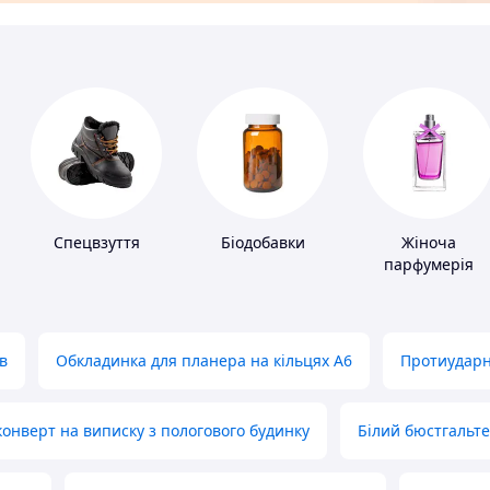
Спецвзуття
Біодобавки
Жіноча
парфумерія
в
Обкладинка для планера на кільцях А6
Протиударн
нверт на виписку з пологового будинку
Білий бюстгальт