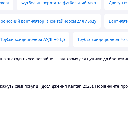
ожеві
Футбольні ворота та футбольний м'яч
Двигун із
реносний вентилятор із контейнером для льоду
Вентилят
Трубки кондиціонера АУДІ А6 Ц5
Трубка кондиціонера Ford
в знаходять усе потрібне — від корму для цуциків до бронежилет
ажуть самі покупці (дослідження Kantar, 2025). Порівнюйте пропо