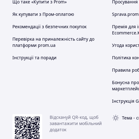
Що таке «Купити з Prom»
Просування в
Як купувати з Пром-оплатою
Sprava.prom
Рекомендації з безпечних покупок
Премія для 
Ecommerce.
Перевірка на приналежність сайту до
платформи prom.ua
Угода корис
Інструкції та поради
Політика ко
Правила роб
Бонусна пр
маркетплей
Інструкція G
Відскануй QR-код, щоб
Тема
-
с
завантажити мобільний
додаток