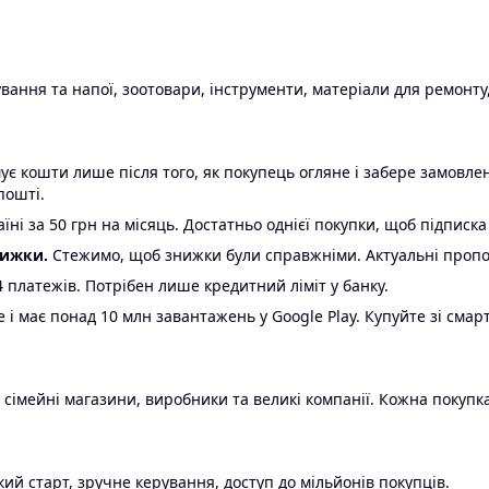
ання та напої, зоотовари, інструменти, матеріали для ремонту,
є кошти лише після того, як покупець огляне і забере замовл
пошті.
ні за 50 грн на місяць. Достатньо однієї покупки, щоб підписка
нижки.
Стежимо, щоб знижки були справжніми. Актуальні пропози
24 платежів. Потрібен лише кредитний ліміт у банку.
e і має понад 10 млн завантажень у Google Play. Купуйте зі смар
 сімейні магазини, виробники та великі компанії. Кожна покупка
ий старт, зручне керування, доступ до мільйонів покупців.