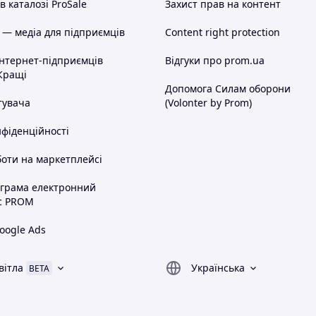
 каталозі ProSale
Захист прав на контент
 — медіа для підприємців
Content right protection
інтернет-підприємців
Відгуки про prom.ua
Кращі
Допомога Силам оборони
тувача
(Volonter by Prom)
нфіденційності
оти на маркетплейсі
ограма електронний
с PROM
oogle Ads
вітла
Українська
BETA