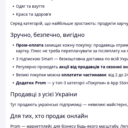
Одяг та взуття
Краса та здоров'я
Серед категорій, що найбільше зростають: продукти харчув
Зручно, безпечно, вигідно
Пром-оплата
захищає кожну покупку: продавець отриму
картку. Плюс не треба переплачувати за післяплату на 
З підпискою Smart — безкоштовна доставка по всій Украї
Регулярно проходять
акції від продавців та сезонні з
Великі покупки можна
оплатити частинами
: від 2 до 
Додаток Prom
— у топ-3 категорії «Покупки» в App Stor
Продавці з усієї України
Тут продають українські підприємці — невеликі майстерні,
Для тих, хто продає онлайн
Prom — маркетплейс для бізнесу будь-якого масштабу. Легк