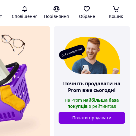
т
Сповіщення
Порівняння
Обране
Кошик
О! Є замовлення
Почніть продавати на
Prom
вже сьогодні
На
Prom
найбільша база
покупців
з рейтингом
!
Почати продавати