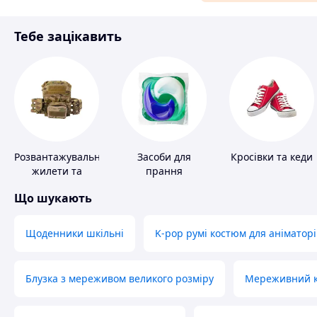
Матеріали для ремонту
Тебе зацікавить
Спорт і відпочинок
Розвантажувальні
Засоби для
Кросівки та кеди
жилети та
прання
плитоноски без
Що шукають
плит
Щоденники шкільні
K-pop румі костюм для аніматорі
Блузка з мереживом великого розміру
Мереживний ко