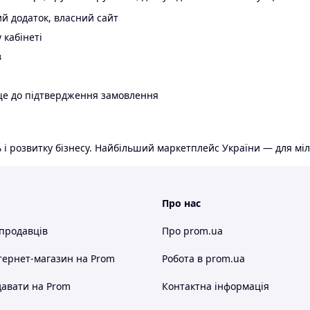
й додаток, власний сайт
 кабінеті
в
ще до підтвердження замовлення
 і розвитку бізнесу. Найбільший маркетплейс України — для міл
Про нас
 продавців
Про prom.ua
тернет-магазин
на Prom
Робота в prom.ua
авати на Prom
Контактна інформація