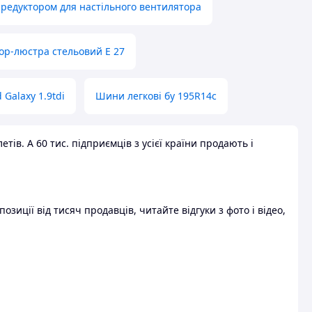
 редуктором для настільного вентилятора
ор-люстра стельовий E 27
 Galaxy 1.9tdi
Шини легкові бу 195R14c
ів. А 60 тис. підприємців з усієї країни продають і
зиції від тисяч продавців, читайте відгуки з фото і відео,