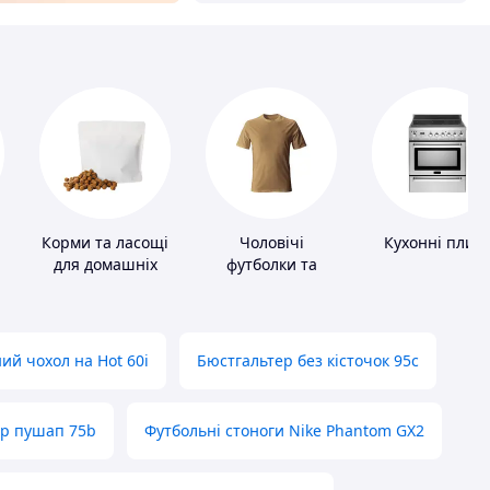
Корми та ласощі
Чоловічі
Кухонні плит
для домашніх
футболки та
тварин і птахів
майки
ий чохол на Hot 60i
Бюстгальтер без кісточок 95с
ер пушап 75b
Футбольні стоноги Nike Phantom GX2