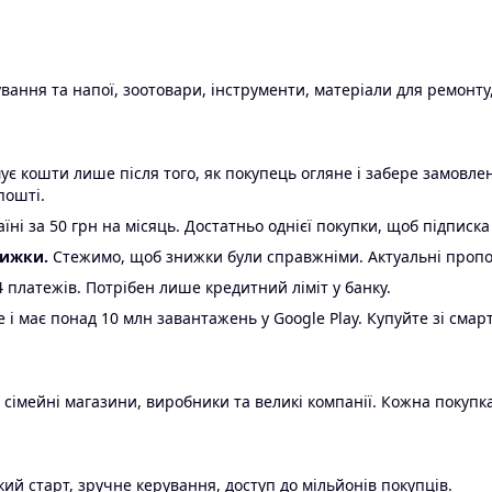
ання та напої, зоотовари, інструменти, матеріали для ремонту,
є кошти лише після того, як покупець огляне і забере замовл
пошті.
ні за 50 грн на місяць. Достатньо однієї покупки, щоб підписка
нижки.
Стежимо, щоб знижки були справжніми. Актуальні пропози
24 платежів. Потрібен лише кредитний ліміт у банку.
e і має понад 10 млн завантажень у Google Play. Купуйте зі смар
 сімейні магазини, виробники та великі компанії. Кожна покупка
ий старт, зручне керування, доступ до мільйонів покупців.