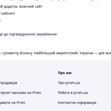
й додаток, власний сайт
 кабінеті
в
ще до підтвердження замовлення
 і розвитку бізнесу. Найбільший маркетплейс України — для міл
Про нас
 продавців
Про prom.ua
тернет-магазин
на Prom
Робота в prom.ua
авати на Prom
Контактна інформація