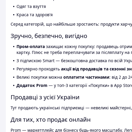
Одяг та взуття
Краса та здоров'я
Серед категорій, що найбільше зростають: продукти харчув
Зручно, безпечно, вигідно
Пром-оплата
захищає кожну покупку: продавець отриму
картку. Плюс не треба переплачувати за післяплату на 
З підпискою Smart — безкоштовна доставка по всій Украї
Регулярно проходять
акції від продавців та сезонні з
Великі покупки можна
оплатити частинами
: від 2 до 
Додаток Prom
— у топ-3 категорії «Покупки» в App Stor
Продавці з усієї України
Тут продають українські підприємці — невеликі майстерні,
Для тих, хто продає онлайн
Prom — маркетплейс для бізнесу будь-якого масштабу. Легк