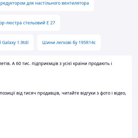
 редуктором для настільного вентилятора
ор-люстра стельовий E 27
 Galaxy 1.9tdi
Шини легкові бу 195R14c
ів. А 60 тис. підприємців з усієї країни продають і
зиції від тисяч продавців, читайте відгуки з фото і відео,