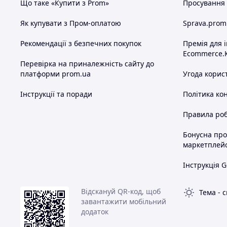
Що таке «Купити з Prom»
Просування в
Як купувати з Пром-оплатою
Sprava.prom
Рекомендації з безпечних покупок
Премія для 
Ecommerce.
Перевірка на приналежність сайту до
платформи prom.ua
Угода корис
Інструкції та поради
Політика ко
Правила роб
Бонусна пр
маркетплей
Інструкція G
Відскануй QR-код, щоб
Тема
-
с
завантажити мобільний
додаток