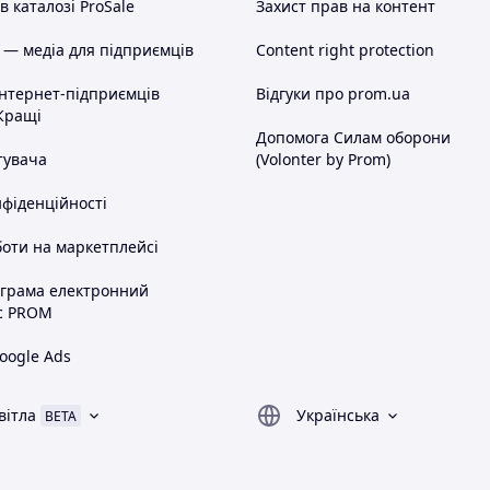
 каталозі ProSale
Захист прав на контент
 — медіа для підприємців
Content right protection
інтернет-підприємців
Відгуки про prom.ua
Кращі
Допомога Силам оборони
тувача
(Volonter by Prom)
нфіденційності
оти на маркетплейсі
ограма електронний
с PROM
oogle Ads
вітла
Українська
BETA