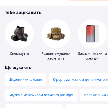
Матеріали для ремонту
Тебе зацікавить
Спорт і відпочинок
Спецвзуття
Розвантажувальні
Захисні плівки та
жилети та
скло для
плитоноски без
портативних
Що шукають
плит
пристроїв
Щоденники шкільні
K-pop румі костюм для аніматорі
Блузка з мереживом великого розміру
Мереживний ко