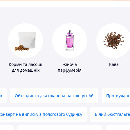
Корми та ласощі
Жіноча
Кава
для домашніх
парфумерія
тварин і птахів
в
Обкладинка для планера на кільцях А6
Протиударн
нверт на виписку з пологового будинку
Білий бюстгальт