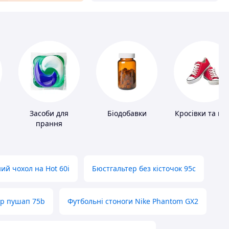
Засоби для
Біодобавки
Кросівки та ке
прання
ий чохол на Hot 60i
Бюстгальтер без кісточок 95с
ер пушап 75b
Футбольні стоноги Nike Phantom GX2