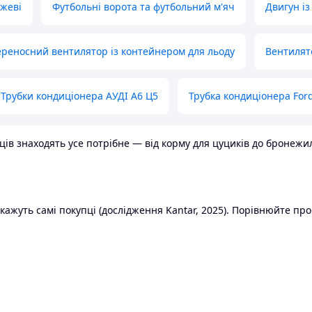
ожеві
Футбольні ворота та футбольний м'яч
Двигун із
реносний вентилятор із контейнером для льоду
Вентилят
Трубки кондиціонера АУДІ А6 Ц5
Трубка кондиціонера Ford
в знаходять усе потрібне — від корму для цуциків до бронежилет
ажуть самі покупці (дослідження Kantar, 2025). Порівнюйте пропо