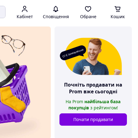
Кабінет
Сповіщення
Обране
Кошик
О! Є замовлення
Почніть продавати на
Prom
вже сьогодні
На
Prom
найбільша база
покупців
з рейтингом
!
Почати продавати