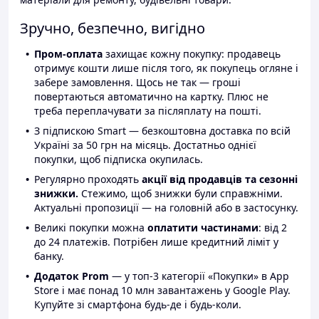
Зручно, безпечно, вигідно
Пром-оплата
захищає кожну покупку: продавець
отримує кошти лише після того, як покупець огляне і
забере замовлення. Щось не так — гроші
повертаються автоматично на картку. Плюс не
треба переплачувати за післяплату на пошті.
З підпискою Smart — безкоштовна доставка по всій
Україні за 50 грн на місяць. Достатньо однієї
покупки, щоб підписка окупилась.
Регулярно проходять
акції від продавців та сезонні
знижки.
Стежимо, щоб знижки були справжніми.
Актуальні пропозиції — на головній або в застосунку.
Великі покупки можна
оплатити частинами
: від 2
до 24 платежів. Потрібен лише кредитний ліміт у
банку.
Додаток Prom
— у топ-3 категорії «Покупки» в App
Store і має понад 10 млн завантажень у Google Play.
Купуйте зі смартфона будь-де і будь-коли.