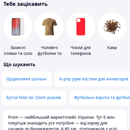
Тебе зацікавить
Захисні
Чоловічі
Чохли для
Кава
плівки та скло
футболки та
телефонів
для
майки
Що шукають
портативних
пристроїв
Щоденники шкільні
K-pop румі костюм для аніматорів
Бутси Nike Air Zoom рожеві
Футбольні ворота та футбо
Prom — найбільший маркетплейс України. Тут 6 млн
покупців знаходять усе потрібне — від корму для
цуциків до бронежилетів. А 60 тис. підприємців з усієї