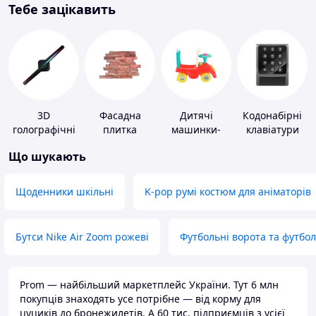
Тебе зацікавить
3D
Фасадна
Дитячі
Кодонабірні
голографічні
плитка
машинки-
клавіатури
пристрої
каталки
Що шукають
Щоденники шкільні
K-pop румі костюм для аніматорів
Бутси Nike Air Zoom рожеві
Футбольні ворота та футбо
Prom — найбільший маркетплейс України. Тут 6 млн
покупців знаходять усе потрібне — від корму для
цуциків до бронежилетів. А 60 тис. підприємців з усієї