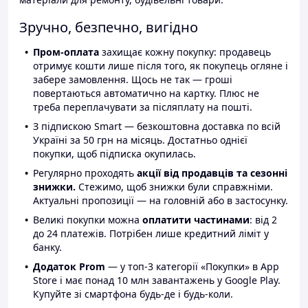
Зручно, безпечно, вигідно
Пром-оплата
захищає кожну покупку: продавець
отримує кошти лише після того, як покупець огляне і
забере замовлення. Щось не так — гроші
повертаються автоматично на картку. Плюс не
треба переплачувати за післяплату на пошті.
З підпискою Smart — безкоштовна доставка по всій
Україні за 50 грн на місяць. Достатньо однієї
покупки, щоб підписка окупилась.
Регулярно проходять
акції від продавців та сезонні
знижки.
Стежимо, щоб знижки були справжніми.
Актуальні пропозиції — на головній або в застосунку.
Великі покупки можна
оплатити частинами
: від 2
до 24 платежів. Потрібен лише кредитний ліміт у
банку.
Додаток Prom
— у топ-3 категорії «Покупки» в App
Store і має понад 10 млн завантажень у Google Play.
Купуйте зі смартфона будь-де і будь-коли.