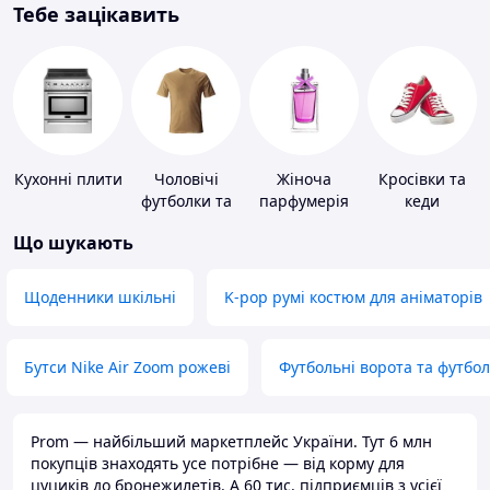
Тебе зацікавить
Кухонні плити
Чоловічі
Жіноча
Кросівки та
футболки та
парфумерія
кеди
майки
Що шукають
Щоденники шкільні
K-pop румі костюм для аніматорів
Бутси Nike Air Zoom рожеві
Футбольні ворота та футбо
Prom — найбільший маркетплейс України. Тут 6 млн
покупців знаходять усе потрібне — від корму для
цуциків до бронежилетів. А 60 тис. підприємців з усієї