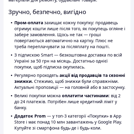
Зручно, безпечно, вигідно
Пром-оплата
захищає кожну покупку: продавець
отримує кошти лише після того, як покупець огляне і
забере замовлення. Щось не так — гроші
повертаються автоматично на картку. Плюс не
треба переплачувати за післяплату на пошті.
З підпискою Smart — безкоштовна доставка по всій
Україні за 50 грн на місяць. Достатньо однієї
покупки, щоб підписка окупилась.
Регулярно проходять
акції від продавців та сезонні
знижки.
Стежимо, щоб знижки були справжніми.
Актуальні пропозиції — на головній або в застосунку.
Великі покупки можна
оплатити частинами
: від 2
до 24 платежів. Потрібен лише кредитний ліміт у
банку.
Додаток Prom
— у топ-3 категорії «Покупки» в App
Store і має понад 10 млн завантажень у Google Play.
Купуйте зі смартфона будь-де і будь-коли.