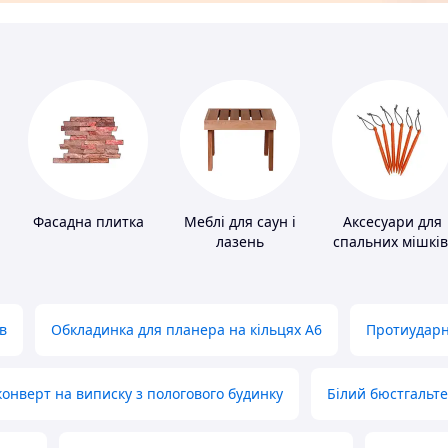
Фасадна плитка
Меблі для саун і
Аксесуари для
лазень
спальних мішків
карематів та
наметів
в
Обкладинка для планера на кільцях А6
Протиударн
нверт на виписку з пологового будинку
Білий бюстгальт