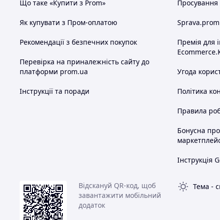
Що таке «Купити з Prom»
Просування в
Як купувати з Пром-оплатою
Sprava.prom
Рекомендації з безпечних покупок
Премія для 
Ecommerce.
Перевірка на приналежність сайту до
платформи prom.ua
Угода корис
Інструкції та поради
Політика ко
Правила роб
Бонусна пр
маркетплей
Інструкція G
Відскануй QR-код, щоб
Тема
-
с
завантажити мобільний
додаток