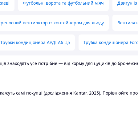
ожеві
Футбольні ворота та футбольний м'яч
Двигун із
реносний вентилятор із контейнером для льоду
Вентилят
Трубки кондиціонера АУДІ А6 Ц5
Трубка кондиціонера Ford
в знаходять усе потрібне — від корму для цуциків до бронежилет
ажуть самі покупці (дослідження Kantar, 2025). Порівнюйте пропо