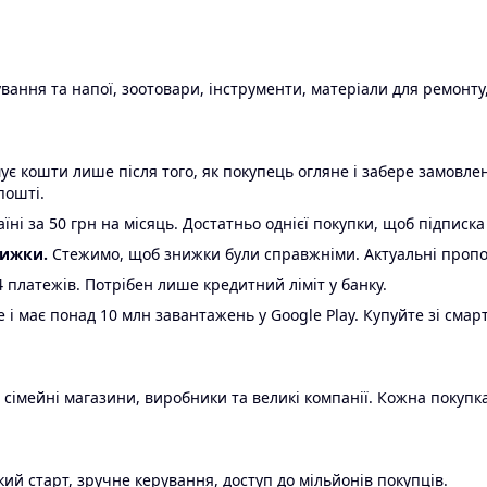
ання та напої, зоотовари, інструменти, матеріали для ремонту,
є кошти лише після того, як покупець огляне і забере замовл
пошті.
ні за 50 грн на місяць. Достатньо однієї покупки, щоб підписка
нижки.
Стежимо, щоб знижки були справжніми. Актуальні пропози
24 платежів. Потрібен лише кредитний ліміт у банку.
e і має понад 10 млн завантажень у Google Play. Купуйте зі смар
 сімейні магазини, виробники та великі компанії. Кожна покупка
ий старт, зручне керування, доступ до мільйонів покупців.