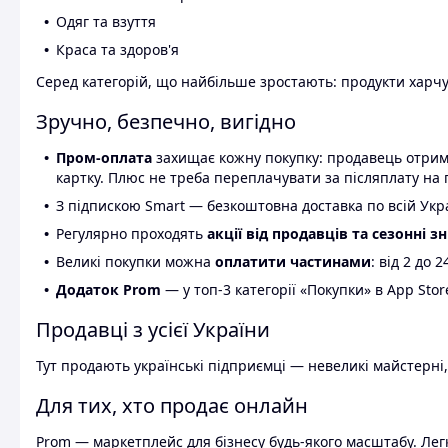
Одяг та взуття
Краса та здоров'я
Серед категорій, що найбільше зростають: продукти харчув
Зручно, безпечно, вигідно
Пром-оплата
захищає кожну покупку: продавець отриму
картку. Плюс не треба переплачувати за післяплату на 
З підпискою Smart — безкоштовна доставка по всій Украї
Регулярно проходять
акції від продавців та сезонні з
Великі покупки можна
оплатити частинами
: від 2 до 
Додаток Prom
— у топ-3 категорії «Покупки» в App Stor
Продавці з усієї України
Тут продають українські підприємці — невеликі майстерні,
Для тих, хто продає онлайн
Prom — маркетплейс для бізнесу будь-якого масштабу. Легк