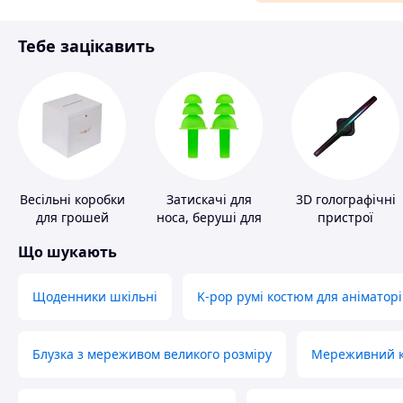
Матеріали для ремонту
Тебе зацікавить
Спорт і відпочинок
Весільні коробки
Затискачі для
3D голографічні
для грошей
носа, беруші для
пристрої
плавання
Що шукають
Щоденники шкільні
K-pop румі костюм для аніматорі
Блузка з мереживом великого розміру
Мереживний ко