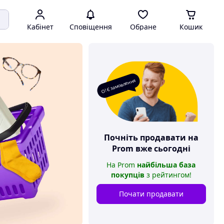
Кабінет
Сповіщення
Обране
Кошик
О! Є замовлення
Почніть продавати на
Prom
вже сьогодні
На
Prom
найбільша база
покупців
з рейтингом
!
Почати продавати