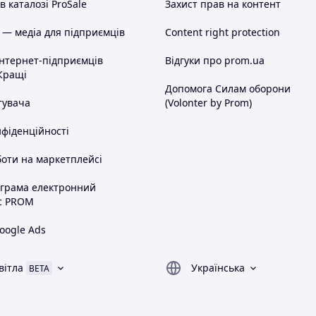
 каталозі ProSale
Захист прав на контент
 — медіа для підприємців
Content right protection
інтернет-підприємців
Відгуки про prom.ua
Кращі
Допомога Силам оборони
тувача
(Volonter by Prom)
нфіденційності
оти на маркетплейсі
ограма електронний
с PROM
oogle Ads
вітла
Українська
BETA