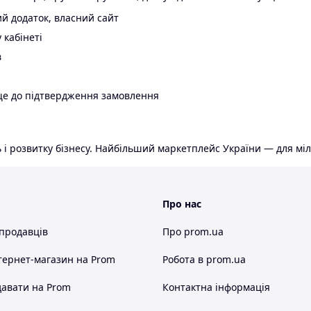
й додаток, власний сайт
 кабінеті
в
ще до підтвердження замовлення
 і розвитку бізнесу. Найбільший маркетплейс України — для міл
Про нас
 продавців
Про prom.ua
тернет-магазин
на Prom
Робота в prom.ua
авати на Prom
Контактна інформація