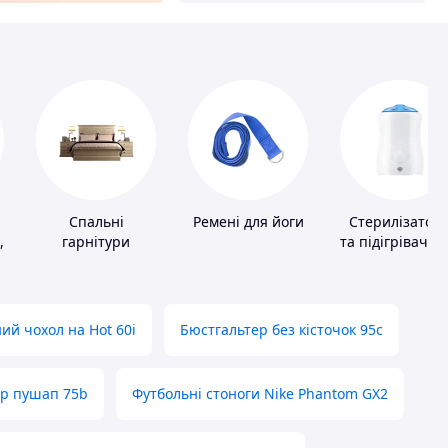
Спальні
Ремені для йоги
Стерилізатор
,
гарнітури
та підігрівачі д
дитячого
харчування
ий чохол на Hot 60i
Бюстгальтер без кісточок 95с
ер пушап 75b
Футбольні стоноги Nike Phantom GX2