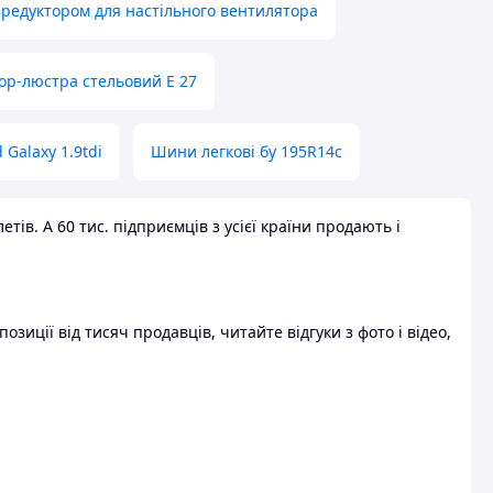
 редуктором для настільного вентилятора
ор-люстра стельовий E 27
 Galaxy 1.9tdi
Шини легкові бу 195R14c
ів. А 60 тис. підприємців з усієї країни продають і
зиції від тисяч продавців, читайте відгуки з фото і відео,