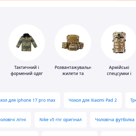
Тактичний і
Розвантажувальні
Армійські
формений одяг
жилети та
спецсумки і
плитоноски без
рюкзаки
плит
хол для iphone 17 pro max
Чохол для Xiaomi Pad 2
Тр
оловічі літні
Nike v5 rnr оригінал
Чоловіча футболка 