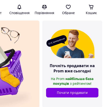
т
Сповіщення
Порівняння
Обране
Кошик
О! Є замовлення
Почніть продавати на
Prom
вже сьогодні
На
Prom
найбільша база
покупців
з рейтингом
!
Почати продавати