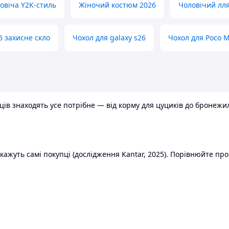
овіча Y2K-стиль
Жіночий костюм 2026
Чоловічий лл
6 захисне скло
Чохол для galaxy s26
Чохол для Poco 
в знаходять усе потрібне — від корму для цуциків до бронежилет
ажуть самі покупці (дослідження Kantar, 2025). Порівнюйте пропо