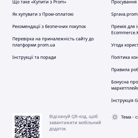
Що таке «Купити з Prom»
Просування в
Як купувати з Пром-оплатою
Sprava.prom
Рекомендації з безпечних покупок
Премія для 
Ecommerce.
Перевірка на приналежність сайту до
платформи prom.ua
Угода корис
Інструкції та поради
Політика ко
Правила роб
Бонусна пр
маркетплей
Інструкція G
Відскануй QR-код, щоб
Тема
-
с
завантажити мобільний
додаток