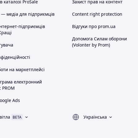
 каталозі ProSale
Захист прав на контент
 — медіа для підприємців
Content right protection
інтернет-підприємців
Відгуки про prom.ua
Кращі
Допомога Силам оборони
тувача
(Volonter by Prom)
нфіденційності
оти на маркетплейсі
ограма електронний
с PROM
oogle Ads
вітла
Українська
BETA