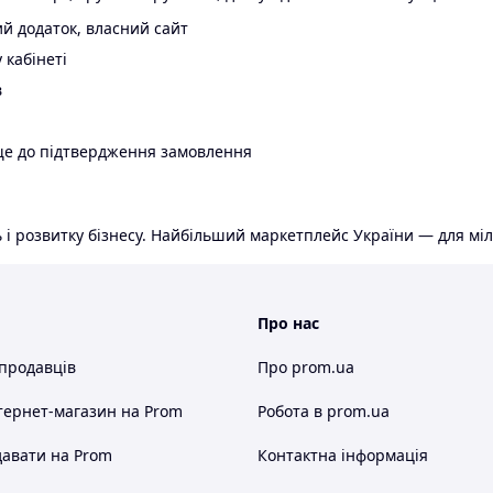
й додаток, власний сайт
 кабінеті
в
ще до підтвердження замовлення
 і розвитку бізнесу. Найбільший маркетплейс України — для міл
Про нас
 продавців
Про prom.ua
тернет-магазин
на Prom
Робота в prom.ua
авати на Prom
Контактна інформація