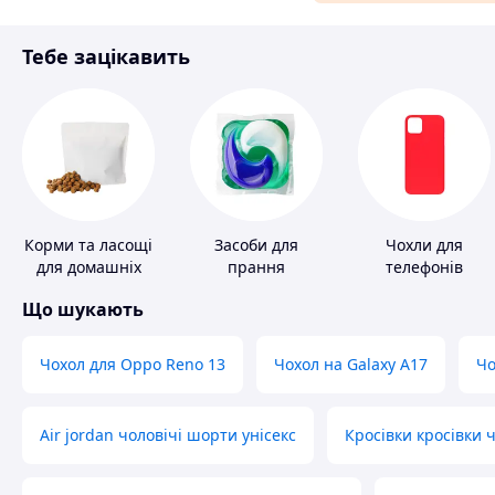
Матеріали для ремонту
Тебе зацікавить
Спорт і відпочинок
Корми та ласощі
Засоби для
Чохли для
для домашніх
прання
телефонів
тварин і птахів
Що шукають
Чохол для Oppo Reno 13
Чохол на Galaxy A17
Чо
Air jordan чоловічі шорти унісекс
Кросівки кросівки ч