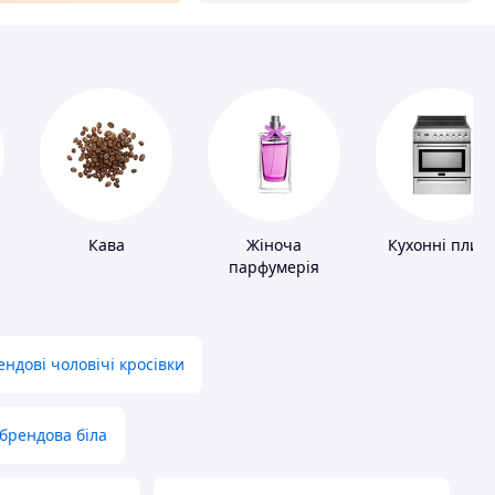
Кава
Жіноча
Кухонні плит
парфумерія
ендові чоловічі кросівки
брендова біла