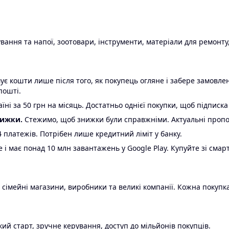
ання та напої, зоотовари, інструменти, матеріали для ремонту,
є кошти лише після того, як покупець огляне і забере замовл
пошті.
ні за 50 грн на місяць. Достатньо однієї покупки, щоб підписка
нижки.
Стежимо, щоб знижки були справжніми. Актуальні пропози
24 платежів. Потрібен лише кредитний ліміт у банку.
e і має понад 10 млн завантажень у Google Play. Купуйте зі смар
 сімейні магазини, виробники та великі компанії. Кожна покупка
ий старт, зручне керування, доступ до мільйонів покупців.