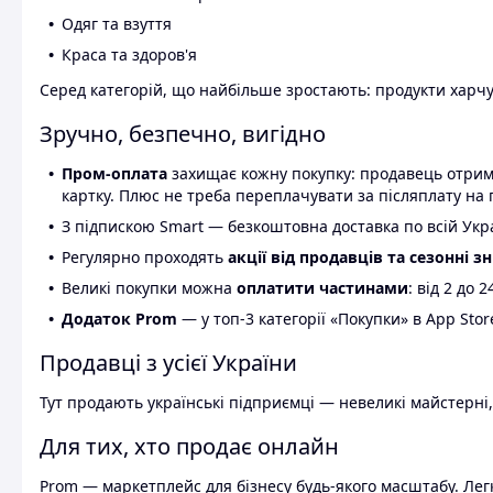
Одяг та взуття
Краса та здоров'я
Серед категорій, що найбільше зростають: продукти харчув
Зручно, безпечно, вигідно
Пром-оплата
захищає кожну покупку: продавець отриму
картку. Плюс не треба переплачувати за післяплату на 
З підпискою Smart — безкоштовна доставка по всій Украї
Регулярно проходять
акції від продавців та сезонні з
Великі покупки можна
оплатити частинами
: від 2 до 
Додаток Prom
— у топ-3 категорії «Покупки» в App Stor
Продавці з усієї України
Тут продають українські підприємці — невеликі майстерні,
Для тих, хто продає онлайн
Prom — маркетплейс для бізнесу будь-якого масштабу. Легк