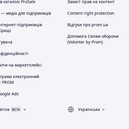
 каталозі ProSale
Захист прав на контент
 — медіа для підприємців
Content right protection
інтернет-підприємців
Відгуки про prom.ua
Кращі
Допомога Силам оборони
тувача
(Volonter by Prom)
нфіденційності
оти на маркетплейсі
ограма електронний
с PROM
oogle Ads
вітла
Українська
BETA