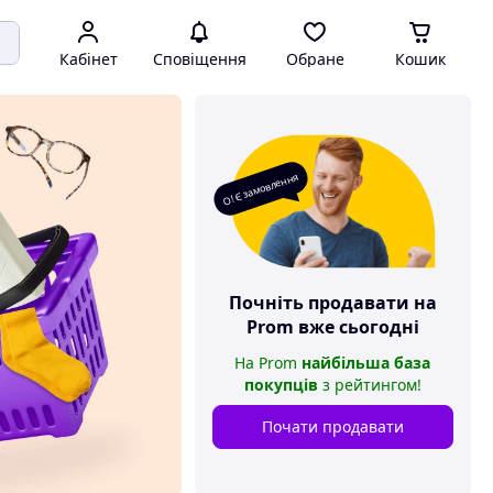
Кабінет
Сповіщення
Обране
Кошик
О! Є замовлення
Почніть продавати на
Prom
вже сьогодні
На
Prom
найбільша база
покупців
з рейтингом
!
Почати продавати