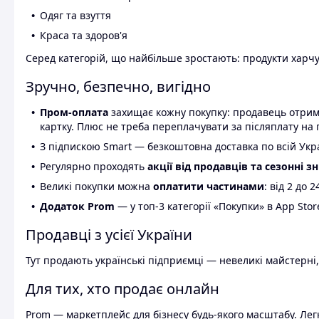
Одяг та взуття
Краса та здоров'я
Серед категорій, що найбільше зростають: продукти харчув
Зручно, безпечно, вигідно
Пром-оплата
захищає кожну покупку: продавець отриму
картку. Плюс не треба переплачувати за післяплату на 
З підпискою Smart — безкоштовна доставка по всій Украї
Регулярно проходять
акції від продавців та сезонні з
Великі покупки можна
оплатити частинами
: від 2 до 
Додаток Prom
— у топ-3 категорії «Покупки» в App Stor
Продавці з усієї України
Тут продають українські підприємці — невеликі майстерні,
Для тих, хто продає онлайн
Prom — маркетплейс для бізнесу будь-якого масштабу. Легк