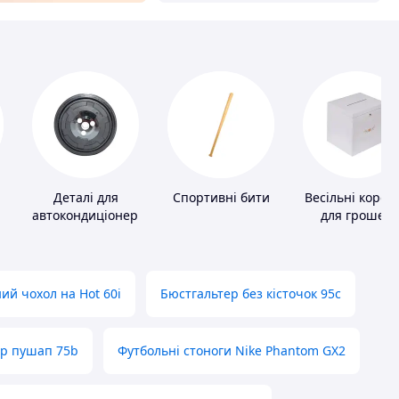
и
Деталі для
Спортивні бити
Весільні короб
автокондиціонерів
для грошей
ий чохол на Hot 60i
Бюстгальтер без кісточок 95с
ер пушап 75b
Футбольні стоноги Nike Phantom GX2