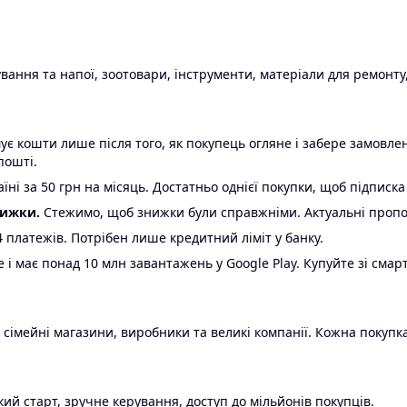
ання та напої, зоотовари, інструменти, матеріали для ремонту,
є кошти лише після того, як покупець огляне і забере замовл
пошті.
ні за 50 грн на місяць. Достатньо однієї покупки, щоб підписка
нижки.
Стежимо, щоб знижки були справжніми. Актуальні пропози
24 платежів. Потрібен лише кредитний ліміт у банку.
e і має понад 10 млн завантажень у Google Play. Купуйте зі смар
 сімейні магазини, виробники та великі компанії. Кожна покупка
ий старт, зручне керування, доступ до мільйонів покупців.