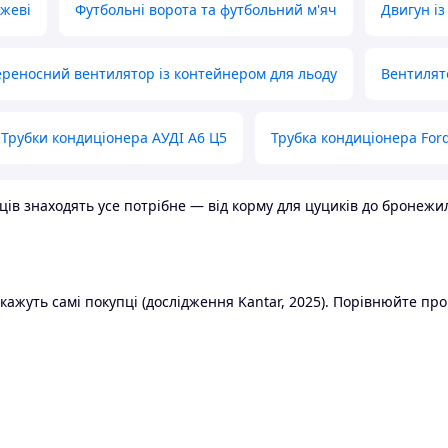
ожеві
Футбольні ворота та футбольний м'яч
Двигун із
реносний вентилятор із контейнером для льоду
Вентилят
Трубки кондиціонера АУДІ А6 Ц5
Трубка кондиціонера Ford
в знаходять усе потрібне — від корму для цуциків до бронежилет
ажуть самі покупці (дослідження Kantar, 2025). Порівнюйте пропо