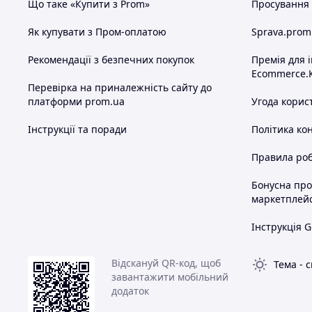
Що таке «Купити з Prom»
Просування в
Як купувати з Пром-оплатою
Sprava.prom
Рекомендації з безпечних покупок
Премія для 
Ecommerce.
Перевірка на приналежність сайту до
платформи prom.ua
Угода корис
Інструкції та поради
Політика ко
Правила роб
Бонусна пр
маркетплей
Інструкція G
Відскануй QR-код, щоб
Тема
-
с
завантажити мобільний
додаток