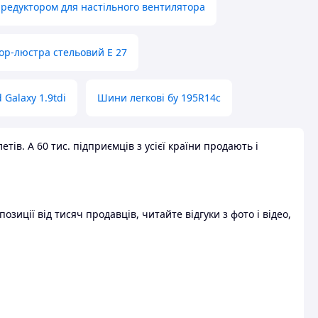
 редуктором для настільного вентилятора
ор-люстра стельовий E 27
 Galaxy 1.9tdi
Шини легкові бу 195R14c
ів. А 60 тис. підприємців з усієї країни продають і
зиції від тисяч продавців, читайте відгуки з фото і відео,