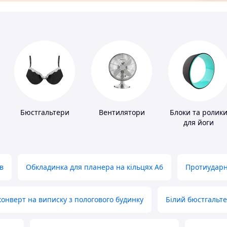
Бюстгальтери
Вентилятори
Блоки та ролик
для йоги
в
Обкладинка для планера на кільцях А6
Протиударн
нверт на виписку з пологового будинку
Білий бюстгальт