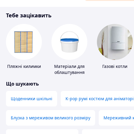
Матеріали для ремонту
Тебе зацікавить
Спорт і відпочинок
Пляжні килимки
Матеріали для
Газові котли
облаштування
промислових
Що шукають
підлог
Щоденники шкільні
K-pop румі костюм для аніматорі
Блузка з мереживом великого розміру
Мереживний ко