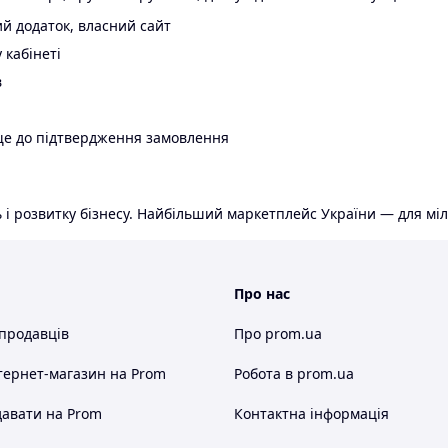
й додаток, власний сайт
 кабінеті
в
ще до підтвердження замовлення
 і розвитку бізнесу. Найбільший маркетплейс України — для міл
Про нас
 продавців
Про prom.ua
тернет-магазин
на Prom
Робота в prom.ua
авати на Prom
Контактна інформація