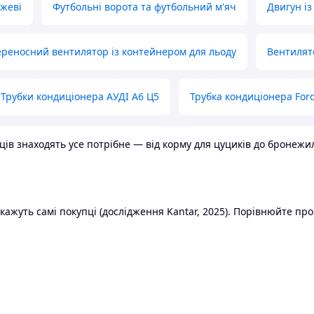
ожеві
Футбольні ворота та футбольний м'яч
Двигун із
реносний вентилятор із контейнером для льоду
Вентилят
Трубки кондиціонера АУДІ А6 Ц5
Трубка кондиціонера Ford
в знаходять усе потрібне — від корму для цуциків до бронежилет
ажуть самі покупці (дослідження Kantar, 2025). Порівнюйте пропо