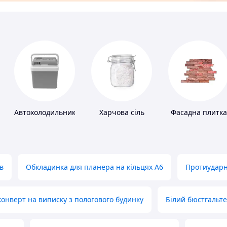
Автохолодильники
Харчова сіль
Фасадна плитка
в
Обкладинка для планера на кільцях А6
Протиударн
нверт на виписку з пологового будинку
Білий бюстгальт