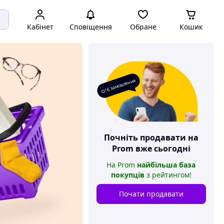
Кабінет
Сповіщення
Обране
Кошик
О! Є замовлення
Почніть продавати на
Prom
вже сьогодні
На
Prom
найбільша база
покупців
з рейтингом
!
Почати продавати