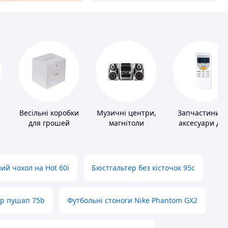
Весільні коробки
Музичні центри,
Запчастини т
для грошей
магнітоли
аксесуари дл
побутових
кондиціонері
ий чохол на Hot 60i
Бюстгальтер без кісточок 95с
ер пушап 75b
Футбольні стоноги Nike Phantom GX2