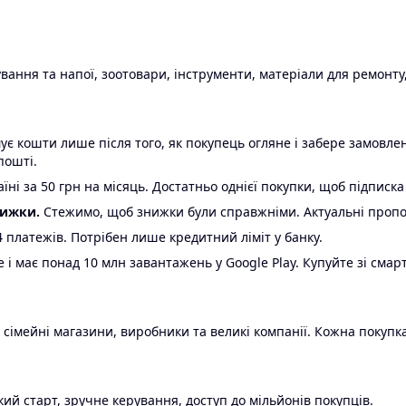
ання та напої, зоотовари, інструменти, матеріали для ремонту,
є кошти лише після того, як покупець огляне і забере замовл
пошті.
ні за 50 грн на місяць. Достатньо однієї покупки, щоб підписка
нижки.
Стежимо, щоб знижки були справжніми. Актуальні пропози
24 платежів. Потрібен лише кредитний ліміт у банку.
e і має понад 10 млн завантажень у Google Play. Купуйте зі смар
 сімейні магазини, виробники та великі компанії. Кожна покупка
ий старт, зручне керування, доступ до мільйонів покупців.