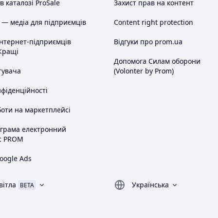
 каталозі ProSale
Захист прав на контент
 — медіа для підприємців
Content right protection
інтернет-підприємців
Відгуки про prom.ua
Кращі
Допомога Силам оборони
тувача
(Volonter by Prom)
нфіденційності
оти на маркетплейсі
ограма електронний
с PROM
oogle Ads
вітла
Українська
BETA