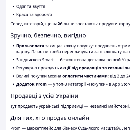
Одяг та взуття
Краса та здоров'я
Серед категорій, що найбільше зростають: продукти харчув
Зручно, безпечно, вигідно
Пром-оплата
захищає кожну покупку: продавець отриму
картку. Плюс не треба переплачувати за післяплату на 
З підпискою Smart — безкоштовна доставка по всій Украї
Регулярно проходять
акції від продавців та сезонні з
Великі покупки можна
оплатити частинами
: від 2 до 
Додаток Prom
— у топ-3 категорії «Покупки» в App Stor
Продавці з усієї України
Тут продають українські підприємці — невеликі майстерні,
Для тих, хто продає онлайн
Prom — маркетплейс для бізнесу будь-якого масштабу. Легк