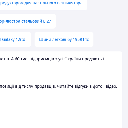
 редуктором для настільного вентилятора
ор-люстра стельовий E 27
 Galaxy 1.9tdi
Шини легкові бу 195R14c
ів. А 60 тис. підприємців з усієї країни продають і
зиції від тисяч продавців, читайте відгуки з фото і відео,