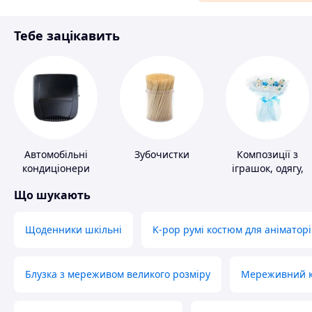
Матеріали для ремонту
Тебе зацікавить
Спорт і відпочинок
Автомобільні
Зубочистки
Композиції з
кондиціонери
іграшок, одягу,
підгузків
Що шукають
Щоденники шкільні
K-pop румі костюм для аніматорі
Блузка з мереживом великого розміру
Мереживний ко