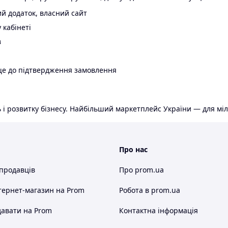
й додаток, власний сайт
 кабінеті
в
ще до підтвердження замовлення
 і розвитку бізнесу. Найбільший маркетплейс України — для міл
Про нас
 продавців
Про prom.ua
тернет-магазин
на Prom
Робота в prom.ua
авати на Prom
Контактна інформація