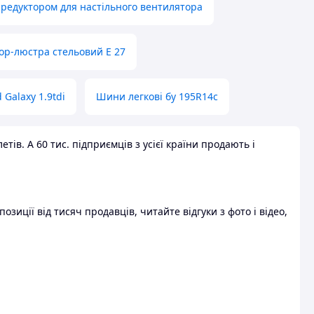
 редуктором для настільного вентилятора
ор-люстра стельовий E 27
 Galaxy 1.9tdi
Шини легкові бу 195R14c
ів. А 60 тис. підприємців з усієї країни продають і
зиції від тисяч продавців, читайте відгуки з фото і відео,