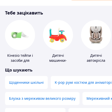
Матеріали для ремонту
Тебе зацікавить
Спорт і відпочинок
Кінезіо тейпи і
Дитячі
Дитячі
засоби для
машинки-
автокрісла
тейпування
каталки
Що шукають
Щоденники шкільні
K-pop румі костюм для аніматорі
Блузка з мереживом великого розміру
Мереживний ко