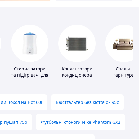
Стерилізатори
Конденсатори
Спальні
та підігрівачі для
кондиціонера
гарнітури
дитячого
харчування
ий чохол на Hot 60i
Бюстгальтер без кісточок 95с
ер пушап 75b
Футбольні стоноги Nike Phantom GX2