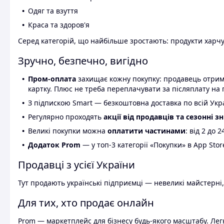
Одяг та взуття
Краса та здоров'я
Серед категорій, що найбільше зростають: продукти харчув
Зручно, безпечно, вигідно
Пром-оплата
захищає кожну покупку: продавець отриму
картку. Плюс не треба переплачувати за післяплату на 
З підпискою Smart — безкоштовна доставка по всій Украї
Регулярно проходять
акції від продавців та сезонні з
Великі покупки можна
оплатити частинами
: від 2 до 
Додаток Prom
— у топ-3 категорії «Покупки» в App Stor
Продавці з усієї України
Тут продають українські підприємці — невеликі майстерні,
Для тих, хто продає онлайн
Prom — маркетплейс для бізнесу будь-якого масштабу. Легк