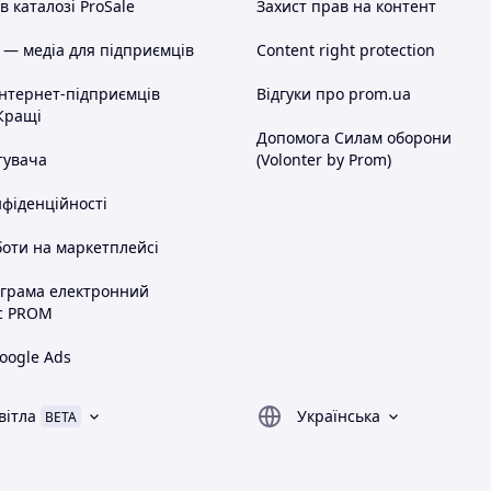
 каталозі ProSale
Захист прав на контент
 — медіа для підприємців
Content right protection
інтернет-підприємців
Відгуки про prom.ua
Кращі
Допомога Силам оборони
тувача
(Volonter by Prom)
нфіденційності
оти на маркетплейсі
ограма електронний
с PROM
oogle Ads
вітла
Українська
BETA