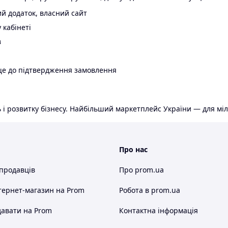
й додаток, власний сайт
 кабінеті
в
ще до підтвердження замовлення
 і розвитку бізнесу. Найбільший маркетплейс України — для міл
Про нас
 продавців
Про prom.ua
тернет-магазин
на Prom
Робота в prom.ua
авати на Prom
Контактна інформація