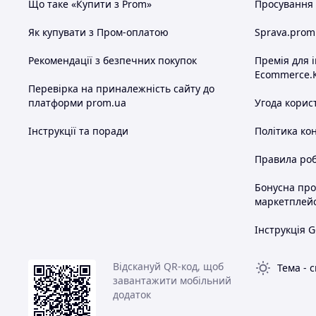
Що таке «Купити з Prom»
Просування в
Як купувати з Пром-оплатою
Sprava.prom
Рекомендації з безпечних покупок
Премія для 
Ecommerce.
Перевірка на приналежність сайту до
платформи prom.ua
Угода корис
Інструкції та поради
Політика ко
Правила роб
Бонусна пр
маркетплей
Інструкція G
Відскануй QR-код, щоб
Тема
-
с
завантажити мобільний
додаток