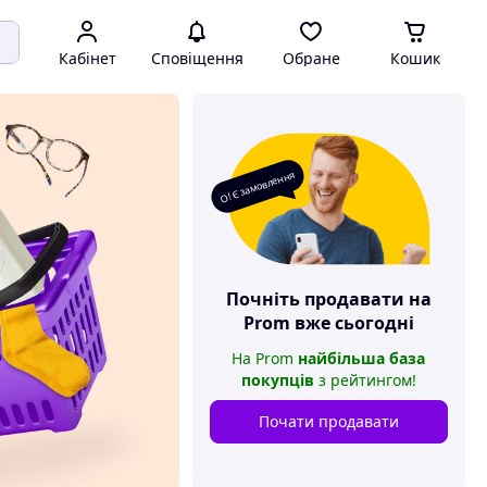
Кабінет
Сповіщення
Обране
Кошик
О! Є замовлення
Почніть продавати на
Prom
вже сьогодні
На
Prom
найбільша база
покупців
з рейтингом
!
Почати продавати