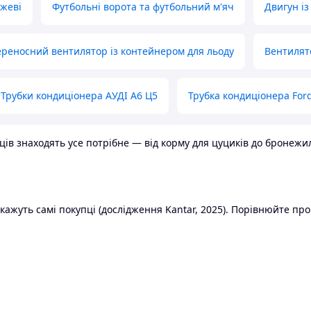
ожеві
Футбольні ворота та футбольний м'яч
Двигун із
реносний вентилятор із контейнером для льоду
Вентилят
Трубки кондиціонера АУДІ А6 Ц5
Трубка кондиціонера Ford
в знаходять усе потрібне — від корму для цуциків до бронежилет
ажуть самі покупці (дослідження Kantar, 2025). Порівнюйте пропо