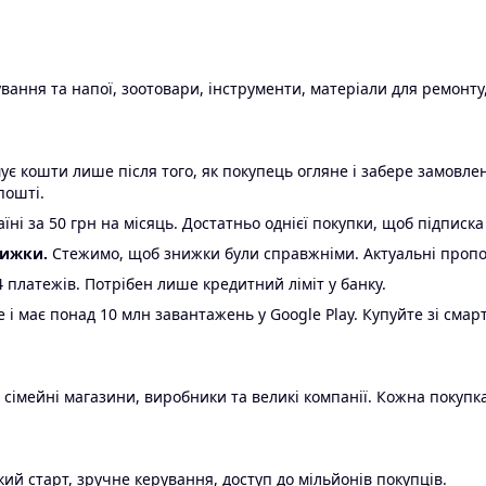
ання та напої, зоотовари, інструменти, матеріали для ремонту,
є кошти лише після того, як покупець огляне і забере замовл
пошті.
ні за 50 грн на місяць. Достатньо однієї покупки, щоб підписка
нижки.
Стежимо, щоб знижки були справжніми. Актуальні пропози
24 платежів. Потрібен лише кредитний ліміт у банку.
e і має понад 10 млн завантажень у Google Play. Купуйте зі смар
 сімейні магазини, виробники та великі компанії. Кожна покупка
ий старт, зручне керування, доступ до мільйонів покупців.