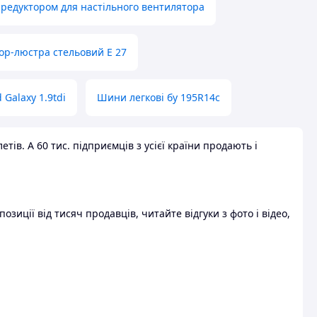
 редуктором для настільного вентилятора
ор-люстра стельовий E 27
 Galaxy 1.9tdi
Шини легкові бу 195R14c
ів. А 60 тис. підприємців з усієї країни продають і
зиції від тисяч продавців, читайте відгуки з фото і відео,