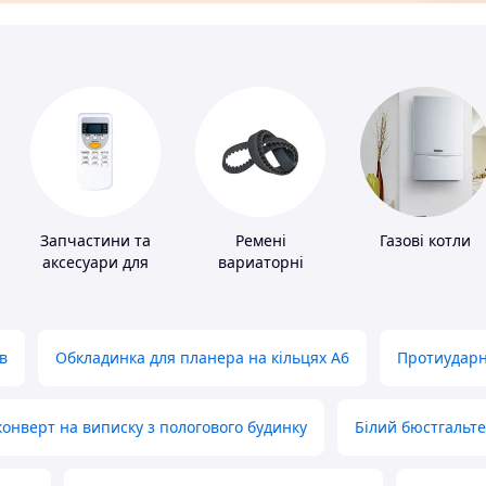
Запчастини та
Ремені
Газові котли
аксесуари для
вариаторні
побутових
кондиціонерів
в
Обкладинка для планера на кільцях А6
Протиударн
нверт на виписку з пологового будинку
Білий бюстгальт