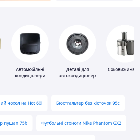
Автомобільні
Деталі для
Соковижималк
кондиціонери
автокондиціонерів
ий чохол на Hot 60i
Бюстгальтер без кісточок 95с
ер пушап 75b
Футбольні стоноги Nike Phantom GX2