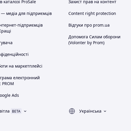
 каталозі ProSale
Захист прав на контент
 — медіа для підприємців
Content right protection
інтернет-підприємців
Відгуки про prom.ua
Кращі
Допомога Силам оборони
тувача
(Volonter by Prom)
нфіденційності
оти на маркетплейсі
ограма електронний
с PROM
oogle Ads
вітла
Українська
BETA