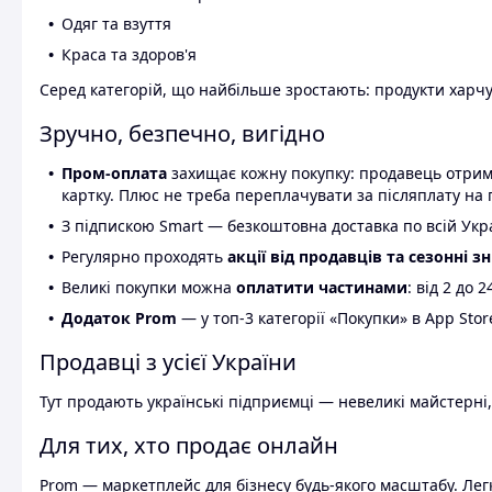
Одяг та взуття
Краса та здоров'я
Серед категорій, що найбільше зростають: продукти харчув
Зручно, безпечно, вигідно
Пром-оплата
захищає кожну покупку: продавець отриму
картку. Плюс не треба переплачувати за післяплату на 
З підпискою Smart — безкоштовна доставка по всій Украї
Регулярно проходять
акції від продавців та сезонні з
Великі покупки можна
оплатити частинами
: від 2 до 
Додаток Prom
— у топ-3 категорії «Покупки» в App Stor
Продавці з усієї України
Тут продають українські підприємці — невеликі майстерні,
Для тих, хто продає онлайн
Prom — маркетплейс для бізнесу будь-якого масштабу. Легк