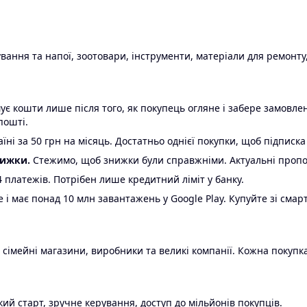
ання та напої, зоотовари, інструменти, матеріали для ремонту,
є кошти лише після того, як покупець огляне і забере замовл
пошті.
ні за 50 грн на місяць. Достатньо однієї покупки, щоб підписка
нижки.
Стежимо, щоб знижки були справжніми. Актуальні пропози
24 платежів. Потрібен лише кредитний ліміт у банку.
e і має понад 10 млн завантажень у Google Play. Купуйте зі смар
 сімейні магазини, виробники та великі компанії. Кожна покупка
ий старт, зручне керування, доступ до мільйонів покупців.