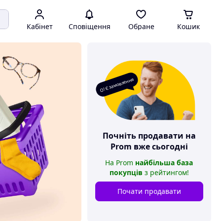
Кабінет
Сповіщення
Обране
Кошик
О! Є замовлення
Почніть продавати на
Prom
вже сьогодні
На
Prom
найбільша база
покупців
з рейтингом
!
Почати продавати