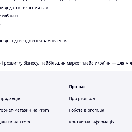
й додаток, власний сайт
 кабінеті
в
ще до підтвердження замовлення
 і розвитку бізнесу. Найбільший маркетплейс України — для міл
Про нас
 продавців
Про prom.ua
тернет-магазин
на Prom
Робота в prom.ua
авати на Prom
Контактна інформація