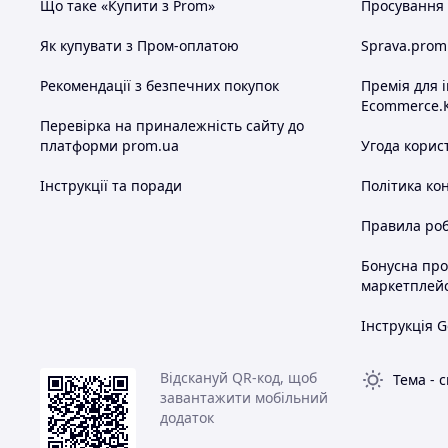
Що таке «Купити з Prom»
Просування в
Як купувати з Пром-оплатою
Sprava.prom
Рекомендації з безпечних покупок
Премія для 
Ecommerce.
Перевірка на приналежність сайту до
платформи prom.ua
Угода корис
Інструкції та поради
Політика ко
Правила роб
Бонусна пр
маркетплей
Інструкція G
Відскануй QR-код, щоб
Тема
-
с
завантажити мобільний
додаток