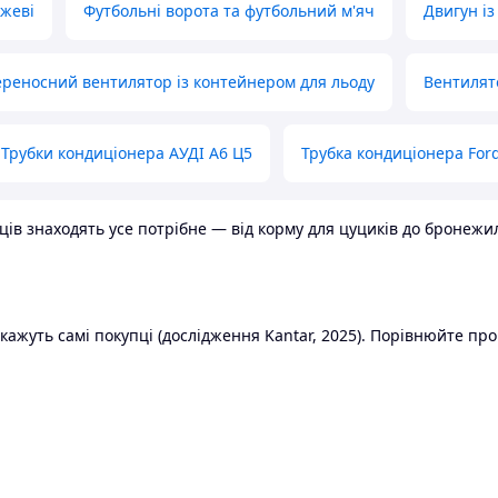
ожеві
Футбольні ворота та футбольний м'яч
Двигун із
реносний вентилятор із контейнером для льоду
Вентилят
Трубки кондиціонера АУДІ А6 Ц5
Трубка кондиціонера Ford
в знаходять усе потрібне — від корму для цуциків до бронежилет
ажуть самі покупці (дослідження Kantar, 2025). Порівнюйте пропо