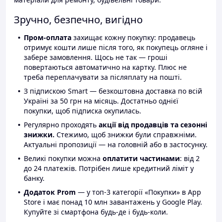
Зручно, безпечно, вигідно
Пром-оплата
захищає кожну покупку: продавець
отримує кошти лише після того, як покупець огляне і
забере замовлення. Щось не так — гроші
повертаються автоматично на картку. Плюс не
треба переплачувати за післяплату на пошті.
З підпискою Smart — безкоштовна доставка по всій
Україні за 50 грн на місяць. Достатньо однієї
покупки, щоб підписка окупилась.
Регулярно проходять
акції від продавців та сезонні
знижки.
Стежимо, щоб знижки були справжніми.
Актуальні пропозиції — на головній або в застосунку.
Великі покупки можна
оплатити частинами
: від 2
до 24 платежів. Потрібен лише кредитний ліміт у
банку.
Додаток Prom
— у топ-3 категорії «Покупки» в App
Store і має понад 10 млн завантажень у Google Play.
Купуйте зі смартфона будь-де і будь-коли.