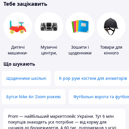
Тебе зацікавить
Дитячі
Музичні
Зошити і
Товари для
машинки-
центри,
щоденники
кінного
каталки
магнітоли
спорту
Що шукають
Щоденники шкільні
K-pop румі костюм для аніматорів
Бутси Nike Air Zoom рожеві
Футбольні ворота та футбо
Prom — найбільший маркетплейс України. Тут 6 млн
покупців знаходять усе потрібне — від корму для
цуциків до бронежилетів. А 60 тис. підприємців з усієї