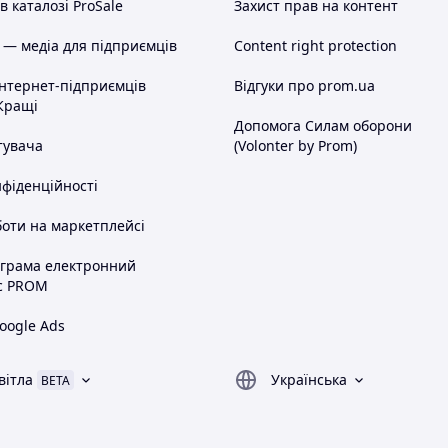
 каталозі ProSale
Захист прав на контент
 — медіа для підприємців
Content right protection
інтернет-підприємців
Відгуки про prom.ua
Кращі
Допомога Силам оборони
тувача
(Volonter by Prom)
нфіденційності
оти на маркетплейсі
ограма електронний
с PROM
oogle Ads
вітла
Українська
BETA