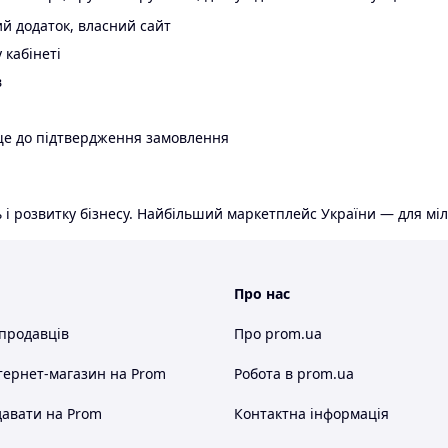
й додаток, власний сайт
 кабінеті
в
ще до підтвердження замовлення
 і розвитку бізнесу. Найбільший маркетплейс України — для міл
Про нас
 продавців
Про prom.ua
тернет-магазин
на Prom
Робота в prom.ua
авати на Prom
Контактна інформація