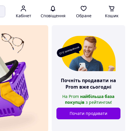
Кабінет
Сповіщення
Обране
Кошик
О! Є замовлення
Почніть продавати на
Prom
вже сьогодні
На
Prom
найбільша база
покупців
з рейтингом
!
Почати продавати