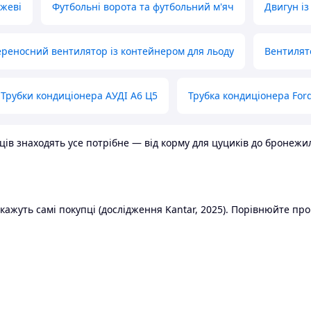
ожеві
Футбольні ворота та футбольний м'яч
Двигун із
реносний вентилятор із контейнером для льоду
Вентилят
Трубки кондиціонера АУДІ А6 Ц5
Трубка кондиціонера Ford
в знаходять усе потрібне — від корму для цуциків до бронежилет
ажуть самі покупці (дослідження Kantar, 2025). Порівнюйте пропо