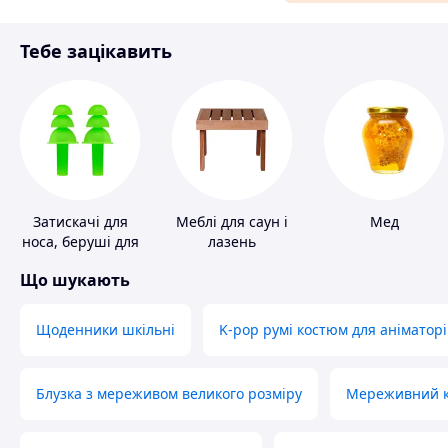
Матеріали для ремонту
Тебе зацікавить
Спорт і відпочинок
Затискачі для
Меблі для саун і
Мед
носа, беруші для
лазень
плавання
Що шукають
Щоденники шкільні
K-pop румі костюм для аніматорі
Блузка з мереживом великого розміру
Мереживний ко