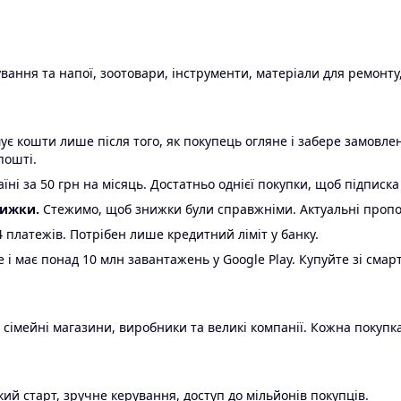
ання та напої, зоотовари, інструменти, матеріали для ремонту,
є кошти лише після того, як покупець огляне і забере замовл
пошті.
ні за 50 грн на місяць. Достатньо однієї покупки, щоб підписка
нижки.
Стежимо, щоб знижки були справжніми. Актуальні пропози
24 платежів. Потрібен лише кредитний ліміт у банку.
e і має понад 10 млн завантажень у Google Play. Купуйте зі смар
 сімейні магазини, виробники та великі компанії. Кожна покупка
ий старт, зручне керування, доступ до мільйонів покупців.