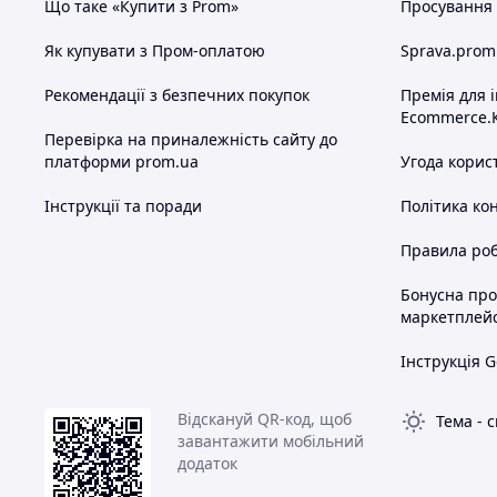
Що таке «Купити з Prom»
Просування в
Як купувати з Пром-оплатою
Sprava.prom
Рекомендації з безпечних покупок
Премія для 
Ecommerce.
Перевірка на приналежність сайту до
платформи prom.ua
Угода корис
Інструкції та поради
Політика ко
Правила роб
Бонусна пр
маркетплей
Інструкція G
Відскануй QR-код, щоб
Тема
-
с
завантажити мобільний
додаток