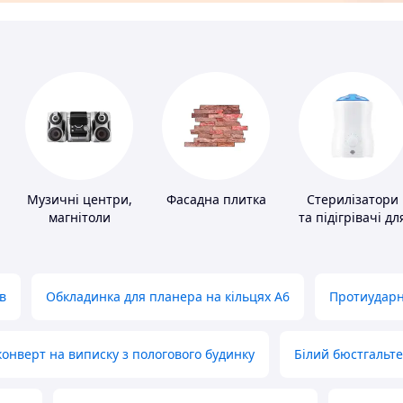
Музичні центри,
Фасадна плитка
Стерилізатори
магнітоли
та підігрівачі дл
дитячого
харчування
в
Обкладинка для планера на кільцях А6
Протиударн
нверт на виписку з пологового будинку
Білий бюстгальт