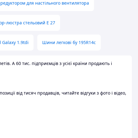
 редуктором для настільного вентилятора
ор-люстра стельовий E 27
 Galaxy 1.9tdi
Шини легкові бу 195R14c
ів. А 60 тис. підприємців з усієї країни продають і
зиції від тисяч продавців, читайте відгуки з фото і відео,