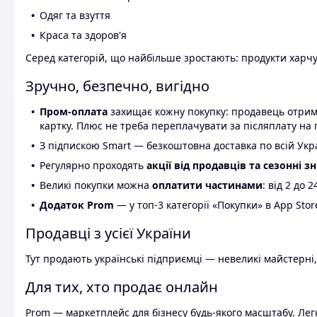
Одяг та взуття
Краса та здоров'я
Серед категорій, що найбільше зростають: продукти харчув
Зручно, безпечно, вигідно
Пром-оплата
захищає кожну покупку: продавець отриму
картку. Плюс не треба переплачувати за післяплату на 
З підпискою Smart — безкоштовна доставка по всій Украї
Регулярно проходять
акції від продавців та сезонні з
Великі покупки можна
оплатити частинами
: від 2 до 
Додаток Prom
— у топ-3 категорії «Покупки» в App Stor
Продавці з усієї України
Тут продають українські підприємці — невеликі майстерні,
Для тих, хто продає онлайн
Prom — маркетплейс для бізнесу будь-якого масштабу. Легк