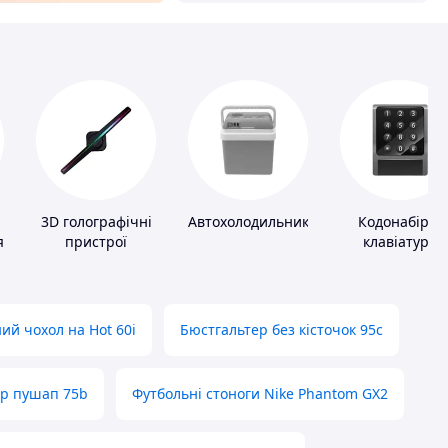
3D голографічні
Автохолодильники
Кодонабірні
я
пристрої
клавіатури
ий чохол на Hot 60i
Бюстгальтер без кісточок 95с
ер пушап 75b
Футбольні стоноги Nike Phantom GX2