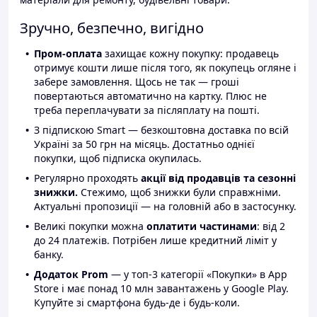
Зручно, безпечно, вигідно
Пром-оплата
захищає кожну покупку: продавець
отримує кошти лише після того, як покупець огляне і
забере замовлення. Щось не так — гроші
повертаються автоматично на картку. Плюс не
треба переплачувати за післяплату на пошті.
З підпискою Smart — безкоштовна доставка по всій
Україні за 50 грн на місяць. Достатньо однієї
покупки, щоб підписка окупилась.
Регулярно проходять
акції від продавців та сезонні
знижки.
Стежимо, щоб знижки були справжніми.
Актуальні пропозиції — на головній або в застосунку.
Великі покупки можна
оплатити частинами
: від 2
до 24 платежів. Потрібен лише кредитний ліміт у
банку.
Додаток Prom
— у топ-3 категорії «Покупки» в App
Store і має понад 10 млн завантажень у Google Play.
Купуйте зі смартфона будь-де і будь-коли.