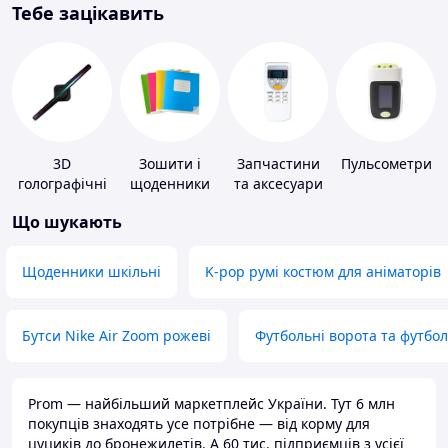
Тебе зацікавить
3D
Зошити і
Запчастини
Пульсометри
голографічні
щоденники
та аксесуари
пристрої
для побутових
Що шукають
кондиціонерів
Щоденники шкільні
K-pop румі костюм для аніматорів
Бутси Nike Air Zoom рожеві
Футбольні ворота та футбо
Prom — найбільший маркетплейс України. Тут 6 млн
покупців знаходять усе потрібне — від корму для
цуциків до бронежилетів. А 60 тис. підприємців з усієї