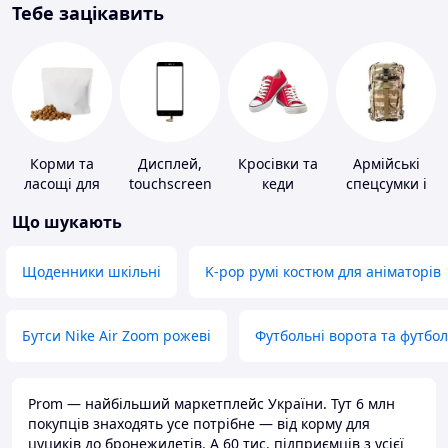
Тебе зацікавить
Корми та
Дисплей,
Кросівки та
Армійські
ласощі для
touchscreen
кеди
спецсумки і
домашніх
для телефонів
рюкзаки
Що шукають
тварин і
птахів
Щоденники шкільні
K-pop румі костюм для аніматорів
Бутси Nike Air Zoom рожеві
Футбольні ворота та футбо
Prom — найбільший маркетплейс України. Тут 6 млн
покупців знаходять усе потрібне — від корму для
цуциків до бронежилетів. А 60 тис. підприємців з усієї