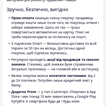
Зручно, безпечно, вигідно
Пром-оплата
захищає кожну покупку: продавець
отримує кошти лише після того, як покупець огляне і
забере замовлення. Щось не так — гроші
повертаються автоматично на картку. Плюс не
треба переплачувати за післяплату на пошті.
З підпискою Smart — безкоштовна доставка по всій
Україні за 50 грн на місяць. Достатньо однієї
покупки, щоб підписка окупилась.
Регулярно проходять
акції від продавців та сезонні
знижки.
Стежимо, щоб знижки були справжніми.
Актуальні пропозиції — на головній або в застосунку.
Великі покупки можна
оплатити частинами
: від 2
до 24 платежів. Потрібен лише кредитний ліміт у
банку.
Додаток Prom
— у топ-3 категорії «Покупки» в App
Store і має понад 10 млн завантажень у Google Play.
Купуйте зі смартфона будь-де і будь-коли.