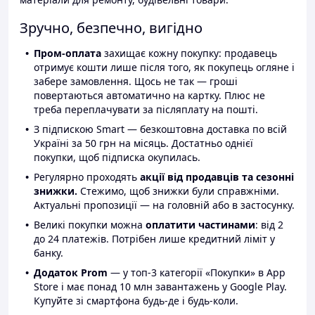
Зручно, безпечно, вигідно
Пром-оплата
захищає кожну покупку: продавець
отримує кошти лише після того, як покупець огляне і
забере замовлення. Щось не так — гроші
повертаються автоматично на картку. Плюс не
треба переплачувати за післяплату на пошті.
З підпискою Smart — безкоштовна доставка по всій
Україні за 50 грн на місяць. Достатньо однієї
покупки, щоб підписка окупилась.
Регулярно проходять
акції від продавців та сезонні
знижки.
Стежимо, щоб знижки були справжніми.
Актуальні пропозиції — на головній або в застосунку.
Великі покупки можна
оплатити частинами
: від 2
до 24 платежів. Потрібен лише кредитний ліміт у
банку.
Додаток Prom
— у топ-3 категорії «Покупки» в App
Store і має понад 10 млн завантажень у Google Play.
Купуйте зі смартфона будь-де і будь-коли.