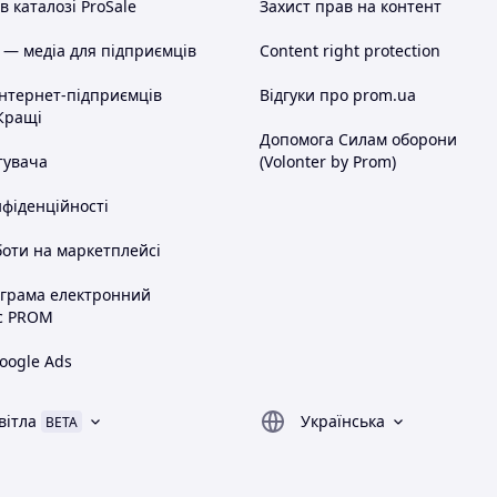
 каталозі ProSale
Захист прав на контент
 — медіа для підприємців
Content right protection
інтернет-підприємців
Відгуки про prom.ua
Кращі
Допомога Силам оборони
тувача
(Volonter by Prom)
нфіденційності
оти на маркетплейсі
ограма електронний
с PROM
oogle Ads
вітла
Українська
BETA