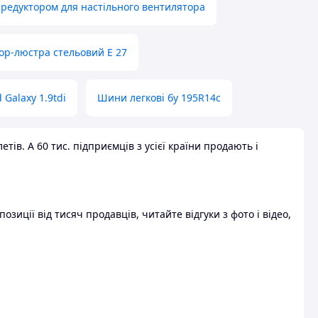
 редуктором для настільного вентилятора
ор-люстра стельовий E 27
 Galaxy 1.9tdi
Шини легкові бу 195R14c
ів. А 60 тис. підприємців з усієї країни продають і
зиції від тисяч продавців, читайте відгуки з фото і відео,