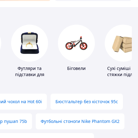
Футляри та
Біговели
Сухі суміші дл
підставки для
стяжки підлог
коштовностей
ий чохол на Hot 60i
Бюстгальтер без кісточок 95с
ер пушап 75b
Футбольні стоноги Nike Phantom GX2