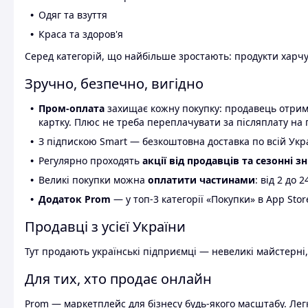
Одяг та взуття
Краса та здоров'я
Серед категорій, що найбільше зростають: продукти харчув
Зручно, безпечно, вигідно
Пром-оплата
захищає кожну покупку: продавець отриму
картку. Плюс не треба переплачувати за післяплату на 
З підпискою Smart — безкоштовна доставка по всій Украї
Регулярно проходять
акції від продавців та сезонні з
Великі покупки можна
оплатити частинами
: від 2 до 
Додаток Prom
— у топ-3 категорії «Покупки» в App Stor
Продавці з усієї України
Тут продають українські підприємці — невеликі майстерні,
Для тих, хто продає онлайн
Prom — маркетплейс для бізнесу будь-якого масштабу. Легк