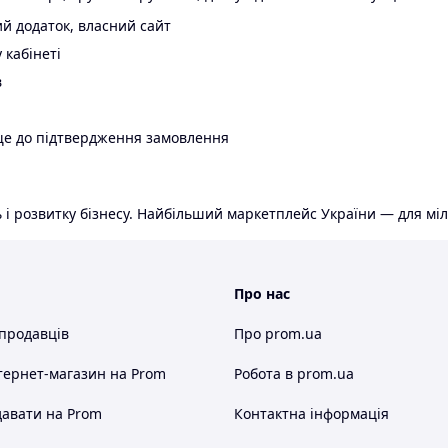
й додаток, власний сайт
 кабінеті
в
ще до підтвердження замовлення
 і розвитку бізнесу. Найбільший маркетплейс України — для міл
Про нас
 продавців
Про prom.ua
тернет-магазин
на Prom
Робота в prom.ua
авати на Prom
Контактна інформація