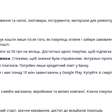
ання та напої, зоотовари, інструменти, матеріали для ремонту,
є кошти лише після того, як покупець огляне і забере замовл
пошті.
ні за 50 грн на місяць. Достатньо однієї покупки, щоб підписка
нижки.
Стежимо, щоб знижки були справжніми. Актуальні пропози
24 платежів. Потрібен лише кредитний ліміт у банку.
e і має понад 10 млн завантажень у Google Play. Купуйте зі смар
 сімейні магазини, виробники та великі компанії. Кожна покупка
ий старт, зручне керування, доступ до мільйонів покупців.