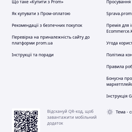
Що таке «Купити з Prom»
Просування в
Як купувати з Пром-оплатою
Sprava.prom
Рекомендації з безпечних покупок
Премія для 
Ecommerce.
Перевірка на приналежність сайту до
платформи prom.ua
Угода корис
Інструкції та поради
Політика ко
Правила роб
Бонусна пр
маркетплей
Інструкція G
Відскануй QR-код, щоб
Тема
-
с
завантажити мобільний
додаток