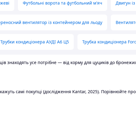
ожеві
Футбольні ворота та футбольний м'яч
Двигун із
реносний вентилятор із контейнером для льоду
Вентилят
Трубки кондиціонера АУДІ А6 Ц5
Трубка кондиціонера Ford
в знаходять усе потрібне — від корму для цуциків до бронежилет
ажуть самі покупці (дослідження Kantar, 2025). Порівнюйте пропо