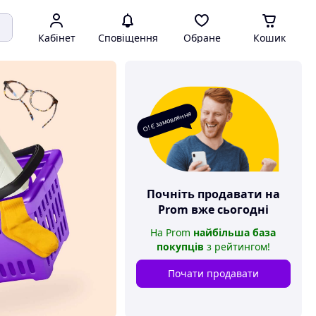
Кабінет
Сповіщення
Обране
Кошик
О! Є замовлення
Почніть продавати на
Prom
вже сьогодні
На
Prom
найбільша база
покупців
з рейтингом
!
Почати продавати