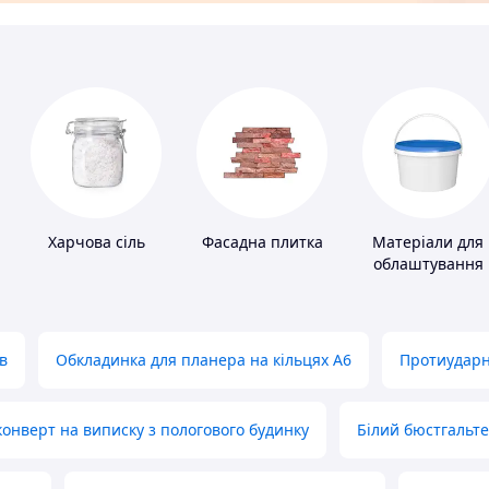
Харчова сіль
Фасадна плитка
Матеріали для
облаштування
промислових
підлог
в
Обкладинка для планера на кільцях А6
Протиударн
нверт на виписку з пологового будинку
Білий бюстгальт