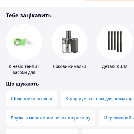
Матеріали для ремонту
Тебе зацікавить
Спорт і відпочинок
Кінезіо тейпи і
Соковижималки
Деталі КШМ
засоби для
тейпування
Що шукають
Щоденники шкільні
K-pop румі костюм для аніматорі
Блузка з мереживом великого розміру
Мереживний ко