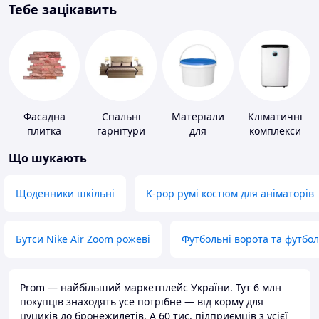
Тебе зацікавить
Фасадна
Спальні
Матеріали
Кліматичні
плитка
гарнітури
для
комплекси
облаштування
Що шукають
промислових
підлог
Щоденники шкільні
K-pop румі костюм для аніматорів
Бутси Nike Air Zoom рожеві
Футбольні ворота та футбо
Prom — найбільший маркетплейс України. Тут 6 млн
покупців знаходять усе потрібне — від корму для
цуциків до бронежилетів. А 60 тис. підприємців з усієї