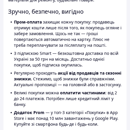
Зручно, безпечно, вигідно
Пром-оплата
захищає кожну покупку: продавець
отримує кошти лише після того, як покупець огляне і
забере замовлення. Щось не так — гроші
повертаються автоматично на картку. Плюс не
треба переплачувати за післяплату на пошті.
З підпискою Smart — безкоштовна доставка по всій
Україні за 50 грн на місяць. Достатньо однієї
покупки, щоб підписка окупилась.
Регулярно проходять
акції від продавців та сезонні
знижки.
Стежимо, щоб знижки були справжніми.
Актуальні пропозиції — на головній або в застосунку.
Великі покупки можна
оплатити частинами
: від 2
до 24 платежів. Потрібен лише кредитний ліміт у
банку.
Додаток Prom
— у топ-3 категорії «Покупки» в App
Store і має понад 10 млн завантажень у Google Play.
Купуйте зі смартфона будь-де і будь-коли.