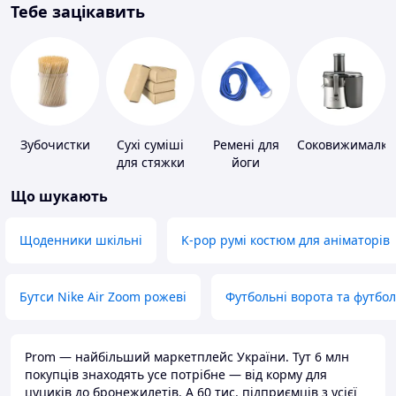
Тебе зацікавить
Зубочистки
Сухі суміші
Ремені для
Соковижималки
для стяжки
йоги
підлоги
Що шукають
Щоденники шкільні
K-pop румі костюм для аніматорів
Бутси Nike Air Zoom рожеві
Футбольні ворота та футбо
Prom — найбільший маркетплейс України. Тут 6 млн
покупців знаходять усе потрібне — від корму для
цуциків до бронежилетів. А 60 тис. підприємців з усієї