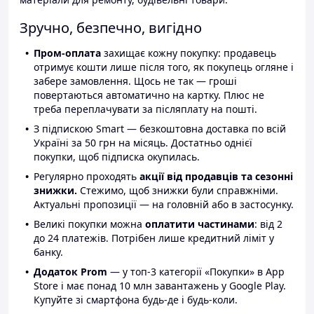
Зручно, безпечно, вигідно
Пром-оплата
захищає кожну покупку: продавець
отримує кошти лише після того, як покупець огляне і
забере замовлення. Щось не так — гроші
повертаються автоматично на картку. Плюс не
треба переплачувати за післяплату на пошті.
З підпискою Smart — безкоштовна доставка по всій
Україні за 50 грн на місяць. Достатньо однієї
покупки, щоб підписка окупилась.
Регулярно проходять
акції від продавців та сезонні
знижки.
Стежимо, щоб знижки були справжніми.
Актуальні пропозиції — на головній або в застосунку.
Великі покупки можна
оплатити частинами
: від 2
до 24 платежів. Потрібен лише кредитний ліміт у
банку.
Додаток Prom
— у топ-3 категорії «Покупки» в App
Store і має понад 10 млн завантажень у Google Play.
Купуйте зі смартфона будь-де і будь-коли.