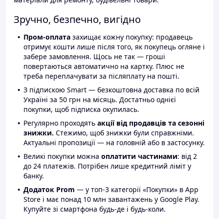
Зручно, безпечно, вигідно
Пром-оплата
захищає кожну покупку: продавець
отримує кошти лише після того, як покупець огляне і
забере замовлення. Щось не так — гроші
повертаються автоматично на картку. Плюс не
треба переплачувати за післяплату на пошті.
З підпискою Smart — безкоштовна доставка по всій
Україні за 50 грн на місяць. Достатньо однієї
покупки, щоб підписка окупилась.
Регулярно проходять
акції від продавців та сезонні
знижки.
Стежимо, щоб знижки були справжніми.
Актуальні пропозиції — на головній або в застосунку.
Великі покупки можна
оплатити частинами
: від 2
до 24 платежів. Потрібен лише кредитний ліміт у
банку.
Додаток Prom
— у топ-3 категорії «Покупки» в App
Store і має понад 10 млн завантажень у Google Play.
Купуйте зі смартфона будь-де і будь-коли.