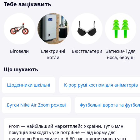
Тебе зацікавить
Біговели
Електричні
Бюстгальтери
Затискачі для
котли
носа, беруші
для плавання
Що шукають
Щоденники шкільні
K-pop румі костюм для аніматорів
Бутси Nike Air Zoom рожеві
Футбольні ворота та футбо
Prom — найбільший маркетплейс України. Тут 6 млн
покупців знаходять усе потрібне — від корму для
цуциків до бронежилетів. А 60 тис. підприємців з усієї