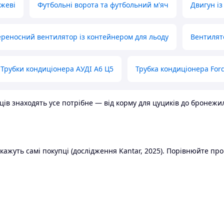
ожеві
Футбольні ворота та футбольний м'яч
Двигун із
реносний вентилятор із контейнером для льоду
Вентилят
Трубки кондиціонера АУДІ А6 Ц5
Трубка кондиціонера Ford
в знаходять усе потрібне — від корму для цуциків до бронежилет
ажуть самі покупці (дослідження Kantar, 2025). Порівнюйте пропо