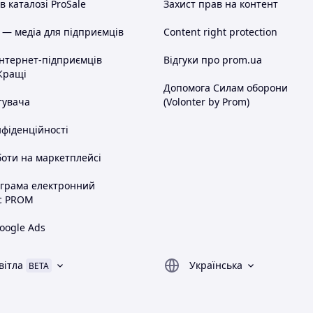
 каталозі ProSale
Захист прав на контент
 — медіа для підприємців
Content right protection
інтернет-підприємців
Відгуки про prom.ua
Кращі
Допомога Силам оборони
тувача
(Volonter by Prom)
нфіденційності
оти на маркетплейсі
ограма електронний
с PROM
oogle Ads
вітла
Українська
BETA