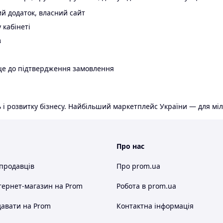
й додаток, власний сайт
 кабінеті
в
ще до підтвердження замовлення
 і розвитку бізнесу. Найбільший маркетплейс України — для міл
Про нас
 продавців
Про prom.ua
тернет-магазин
на Prom
Робота в prom.ua
авати на Prom
Контактна інформація