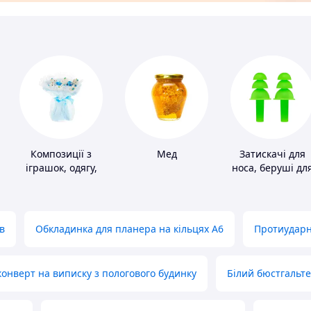
Композиції з
Мед
Затискачі для
іграшок, одягу,
носа, беруші дл
підгузків
плавання
в
Обкладинка для планера на кільцях А6
Протиударн
нверт на виписку з пологового будинку
Білий бюстгальт