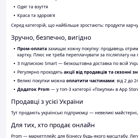
Одяг та взуття
Краса та здоров'я
Серед категорій, що найбільше зростають: продукти харчув
Зручно, безпечно, вигідно
Пром-оплата
захищає кожну покупку: продавець отриму
картку. Плюс не треба переплачувати за післяплату на 
З підпискою Smart — безкоштовна доставка по всій Украї
Регулярно проходять
акції від продавців та сезонні з
Великі покупки можна
оплатити частинами
: від 2 до 
Додаток Prom
— у топ-3 категорії «Покупки» в App Stor
Продавці з усієї України
Тут продають українські підприємці — невеликі майстерні,
Для тих, хто продає онлайн
Prom — маркетплейс для бізнесу будь-якого масштабу. Легк