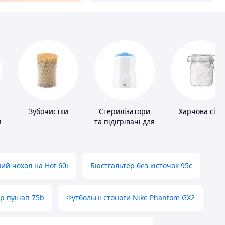
Зубочистки
Стерилізатори
Харчова сіль
я
та підігрівачі для
дитячого
харчування
ий чохол на Hot 60i
Бюстгальтер без кісточок 95с
ер пушап 75b
Футбольні стоноги Nike Phantom GX2