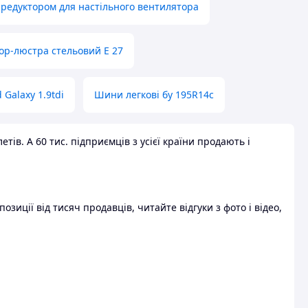
 редуктором для настільного вентилятора
ор-люстра стельовий E 27
 Galaxy 1.9tdi
Шини легкові бу 195R14c
ів. А 60 тис. підприємців з усієї країни продають і
зиції від тисяч продавців, читайте відгуки з фото і відео,