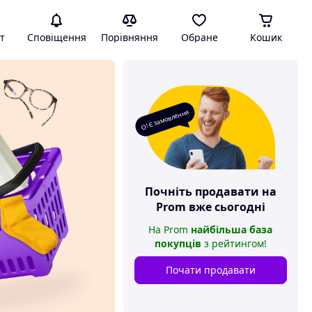
т
Сповіщення
Порівняння
Обране
Кошик
О! Є замовлення
Почніть продавати на
Prom
вже сьогодні
На
Prom
найбільша база
покупців
з рейтингом
!
Почати продавати