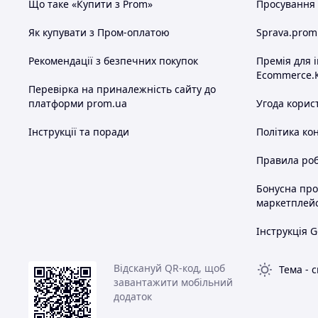
Що таке «Купити з Prom»
Просування в
Як купувати з Пром-оплатою
Sprava.prom
Рекомендації з безпечних покупок
Премія для 
Ecommerce.
Перевірка на приналежність сайту до
платформи prom.ua
Угода корис
Інструкції та поради
Політика ко
Правила роб
Бонусна пр
маркетплей
Інструкція G
Відскануй QR-код, щоб
Тема
-
с
завантажити мобільний
додаток