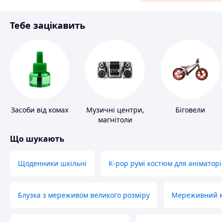
Матеріали для ремонту
Тебе зацікавить
Спорт і відпочинок
Засоби від комах
Музичні центри,
Біговели
магнітоли
Що шукають
Щоденники шкільні
K-pop румі костюм для аніматорі
Блузка з мереживом великого розміру
Мереживний ко