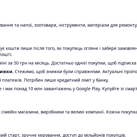
ання та напої, зоотовари, інструменти, матеріали для ремонту,
є кошти лише після того, як покупець огляне і забере замовл
пошті.
ні за 50 грн на місяць. Достатньо однієї покупки, щоб підписка
нижки.
Стежимо, щоб знижки були справжніми. Актуальні пропози
24 платежів. Потрібен лише кредитний ліміт у банку.
e і має понад 10 млн завантажень у Google Play. Купуйте зі смар
 сімейні магазини, виробники та великі компанії. Кожна покупка
ий старт, зручне керування, доступ до мільйонів покупців.