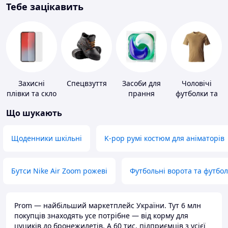
Тебе зацікавить
Захисні
Спецвзуття
Засоби для
Чоловічі
плівки та скло
прання
футболки та
для
майки
Що шукають
портативних
пристроїв
Щоденники шкільні
K-pop румі костюм для аніматорів
Бутси Nike Air Zoom рожеві
Футбольні ворота та футбо
Prom — найбільший маркетплейс України. Тут 6 млн
покупців знаходять усе потрібне — від корму для
цуциків до бронежилетів. А 60 тис. підприємців з усієї