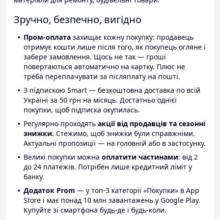
Зручно, безпечно, вигідно
Пром-оплата
захищає кожну покупку: продавець
отримує кошти лише після того, як покупець огляне і
забере замовлення. Щось не так — гроші
повертаються автоматично на картку. Плюс не
треба переплачувати за післяплату на пошті.
З підпискою Smart — безкоштовна доставка по всій
Україні за 50 грн на місяць. Достатньо однієї
покупки, щоб підписка окупилась.
Регулярно проходять
акції від продавців та сезонні
знижки.
Стежимо, щоб знижки були справжніми.
Актуальні пропозиції — на головній або в застосунку.
Великі покупки можна
оплатити частинами
: від 2
до 24 платежів. Потрібен лише кредитний ліміт у
банку.
Додаток Prom
— у топ-3 категорії «Покупки» в App
Store і має понад 10 млн завантажень у Google Play.
Купуйте зі смартфона будь-де і будь-коли.