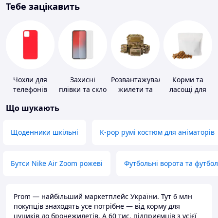
Тебе зацікавить
Чохли для
Захисні
Розвантажувальні
Корми та
телефонів
плівки та скло
жилети та
ласощі для
для
плитоноски
домашніх
Що шукають
портативних
без плит
тварин і
пристроїв
птахів
Щоденники шкільні
K-pop румі костюм для аніматорів
Бутси Nike Air Zoom рожеві
Футбольні ворота та футбо
Prom — найбільший маркетплейс України. Тут 6 млн
покупців знаходять усе потрібне — від корму для
цуциків до бронежилетів. А 60 тис. підприємців з усієї