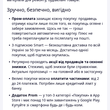
Зручно, безпечно, вигідно
Пром-оплата
захищає кожну покупку: продавець
отримує кошти лише після того, як покупець огляне і
забере замовлення. Щось не так — гроші
повертаються автоматично на картку. Плюс не
треба переплачувати за післяплату на пошті.
З підпискою Smart — безкоштовна доставка по всій
Україні за 50 грн на місяць. Достатньо однієї
покупки, щоб підписка окупилась.
Регулярно проходять
акції від продавців та сезонні
знижки.
Стежимо, щоб знижки були справжніми.
Актуальні пропозиції — на головній або в застосунку.
Великі покупки можна
оплатити частинами
: від 2
до 24 платежів. Потрібен лише кредитний ліміт у
банку.
Додаток Prom
— у топ-3 категорії «Покупки» в App
Store і має понад 10 млн завантажень у Google Play.
Купуйте зі смартфона будь-де і будь-коли.