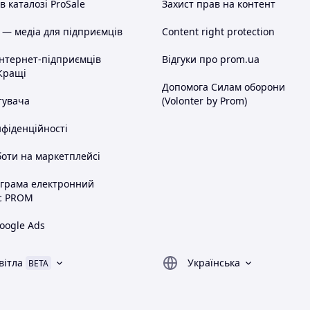
 каталозі ProSale
Захист прав на контент
 — медіа для підприємців
Content right protection
інтернет-підприємців
Відгуки про prom.ua
Кращі
Допомога Силам оборони
тувача
(Volonter by Prom)
нфіденційності
оти на маркетплейсі
ограма електронний
с PROM
oogle Ads
вітла
Українська
BETA