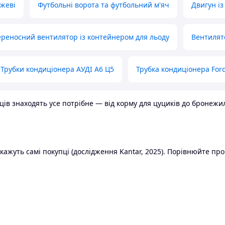
ожеві
Футбольні ворота та футбольний м'яч
Двигун із
реносний вентилятор із контейнером для льоду
Вентилят
Трубки кондиціонера АУДІ А6 Ц5
Трубка кондиціонера Ford
в знаходять усе потрібне — від корму для цуциків до бронежилет
ажуть самі покупці (дослідження Kantar, 2025). Порівнюйте пропо