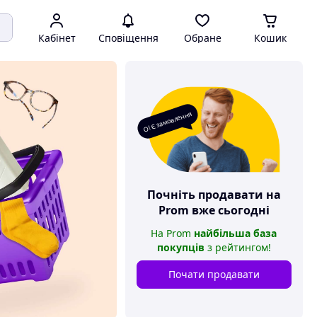
Кабінет
Сповіщення
Обране
Кошик
О! Є замовлення
Почніть продавати на
Prom
вже сьогодні
На
Prom
найбільша база
покупців
з рейтингом
!
Почати продавати