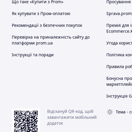
Що таке «Купити з Prom»
Просування в
Як купувати з Пром-оплатою
Sprava.prom
Рекомендації з безпечних покупок
Премія для 
Ecommerce.
Перевірка на приналежність сайту до
платформи prom.ua
Угода корис
Інструкції та поради
Політика ко
Правила роб
Бонусна пр
маркетплей
Інструкція G
Відскануй QR-код, щоб
Тема
-
с
завантажити мобільний
додаток