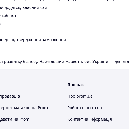
й додаток, власний сайт
 кабінеті
в
ще до підтвердження замовлення
 і розвитку бізнесу. Найбільший маркетплейс України — для міл
Про нас
 продавців
Про prom.ua
тернет-магазин
на Prom
Робота в prom.ua
авати на Prom
Контактна інформація