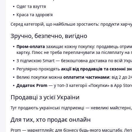
Одяг та взуття
Краса та здоров'я
Серед категорій, що найбільше зростають: продукти харчув
Зручно, безпечно, вигідно
Пром-оплата
захищає кожну покупку: продавець отриму
картку. Плюс не треба переплачувати за післяплату на 
З підпискою Smart — безкоштовна доставка по всій Украї
Регулярно проходять
акції від продавців та сезонні з
Великі покупки можна
оплатити частинами
: від 2 до 
Додаток Prom
— у топ-3 категорії «Покупки» в App Stor
Продавці з усієї України
Тут продають українські підприємці — невеликі майстерні,
Для тих, хто продає онлайн
Prom — маркетплейс для бізнесу будь-якого масштабу. Легк