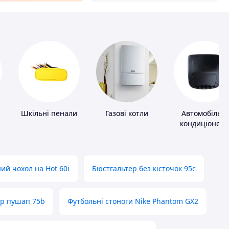
Шкільні пенали
Газові котли
Автомобільні
кондиціонер
ий чохол на Hot 60i
Бюстгальтер без кісточок 95с
ер пушап 75b
Футбольні стоноги Nike Phantom GX2