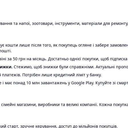
ання та напої, зоотовари, інструменти, матеріали для ремонту,
є кошти лише після того, як покупець огляне і забере замовл
пошті.
ні за 50 грн на місяць. Достатньо однієї покупки, щоб підписка
нижки.
Стежимо, щоб знижки були справжніми. Актуальні пропози
24 платежів. Потрібен лише кредитний ліміт у банку.
e і має понад 10 млн завантажень у Google Play. Купуйте зі смар
 сімейні магазини, виробники та великі компанії. Кожна покупка
ий старт, зручне керування, доступ до мільйонів покупців.