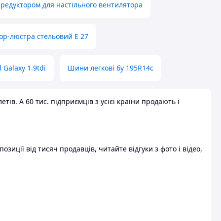
 редуктором для настільного вентилятора
ор-люстра стельовий E 27
 Galaxy 1.9tdi
Шини легкові бу 195R14c
ів. А 60 тис. підприємців з усієї країни продають і
зиції від тисяч продавців, читайте відгуки з фото і відео,