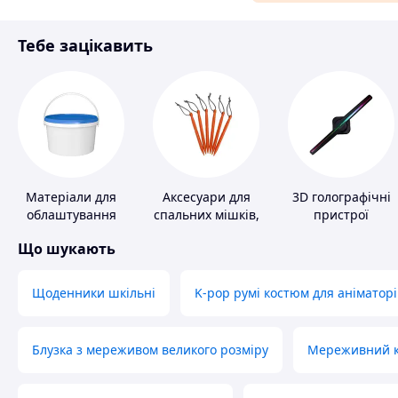
Матеріали для ремонту
Тебе зацікавить
Спорт і відпочинок
Матеріали для
Аксесуари для
3D голографічні
облаштування
спальних мішків,
пристрої
промислових
карематів та
Що шукають
підлог
наметів
Щоденники шкільні
K-pop румі костюм для аніматорі
Блузка з мереживом великого розміру
Мереживний ко