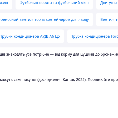
ожеві
Футбольні ворота та футбольний м'яч
Двигун із
реносний вентилятор із контейнером для льоду
Вентилят
Трубки кондиціонера АУДІ А6 Ц5
Трубка кондиціонера Ford
в знаходять усе потрібне — від корму для цуциків до бронежилет
ажуть самі покупці (дослідження Kantar, 2025). Порівнюйте пропо