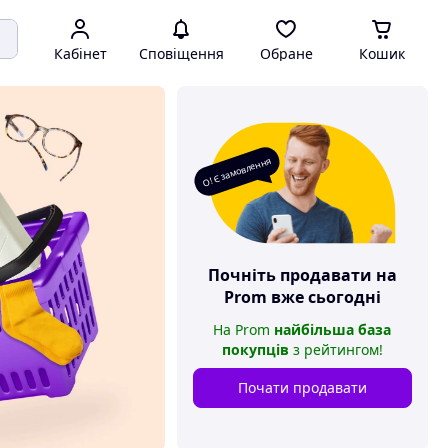
Кабінет
Сповіщення
Обране
Кошик
О! Є замовлення
Почніть продавати на
Prom
вже сьогодні
На
Prom
найбільша база
покупців
з рейтингом
!
Почати продавати