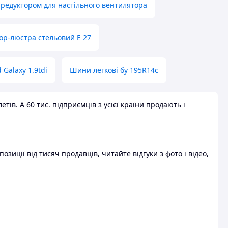
 редуктором для настільного вентилятора
ор-люстра стельовий E 27
 Galaxy 1.9tdi
Шини легкові бу 195R14c
ів. А 60 тис. підприємців з усієї країни продають і
зиції від тисяч продавців, читайте відгуки з фото і відео,