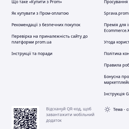
Що таке «Купити з Prom»
Просування в
Як купувати з Пром-оплатою
Sprava.prom
Рекомендації з безпечних покупок
Премія для 
Ecommerce.
Перевірка на приналежність сайту до
платформи prom.ua
Угода корис
Інструкції та поради
Політика ко
Правила роб
Бонусна пр
маркетплей
Інструкція G
Відскануй QR-код, щоб
Тема
-
с
завантажити мобільний
додаток