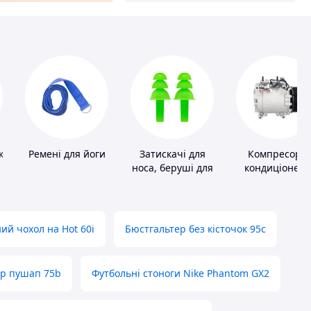
ки
Ремені для йоги
Затискачі для
Компресори
носа, беруші для
кондиціонера
плавання
ий чохол на Hot 60i
Бюстгальтер без кісточок 95с
ер пушап 75b
Футбольні стоноги Nike Phantom GX2