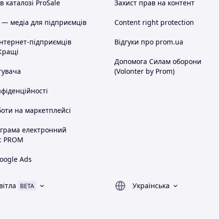
 каталозі ProSale
Захист прав на контент
 — медіа для підприємців
Content right protection
інтернет-підприємців
Відгуки про prom.ua
Кращі
Допомога Силам оборони
тувача
(Volonter by Prom)
нфіденційності
оти на маркетплейсі
ограма електронний
с PROM
oogle Ads
вітла
Українська
BETA