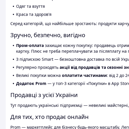
Одяг та взуття
Краса та здоров'я
Серед категорій, що найбільше зростають: продукти харчув
Зручно, безпечно, вигідно
Пром-оплата
захищає кожну покупку: продавець отриму
картку. Плюс не треба переплачувати за післяплату на 
З підпискою Smart — безкоштовна доставка по всій Украї
Регулярно проходять
акції від продавців та сезонні з
Великі покупки можна
оплатити частинами
: від 2 до 
Додаток Prom
— у топ-3 категорії «Покупки» в App Stor
Продавці з усієї України
Тут продають українські підприємці — невеликі майстерні,
Для тих, хто продає онлайн
Prom — маркетплейс для бізнесу будь-якого масштабу. Легк