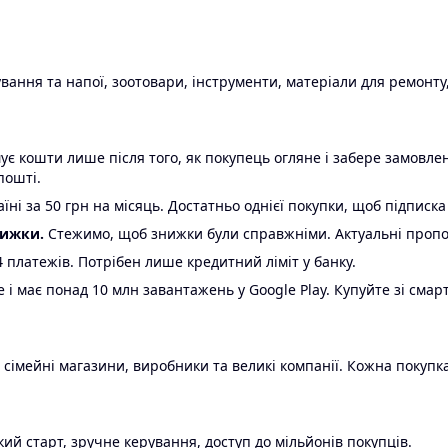
ання та напої, зоотовари, інструменти, матеріали для ремонту,
є кошти лише після того, як покупець огляне і забере замовл
пошті.
ні за 50 грн на місяць. Достатньо однієї покупки, щоб підписка
нижки.
Стежимо, щоб знижки були справжніми. Актуальні пропози
24 платежів. Потрібен лише кредитний ліміт у банку.
e і має понад 10 млн завантажень у Google Play. Купуйте зі смар
 сімейні магазини, виробники та великі компанії. Кожна покупка
ий старт, зручне керування, доступ до мільйонів покупців.