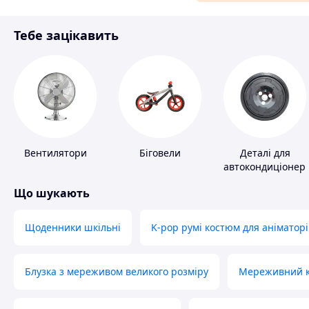
Матеріали для ремонту
Тебе зацікавить
Спорт і відпочинок
Вентилятори
Біговели
Деталі для
автокондиціонері
Що шукають
Щоденники шкільні
K-pop румі костюм для аніматорі
Блузка з мереживом великого розміру
Мереживний ко