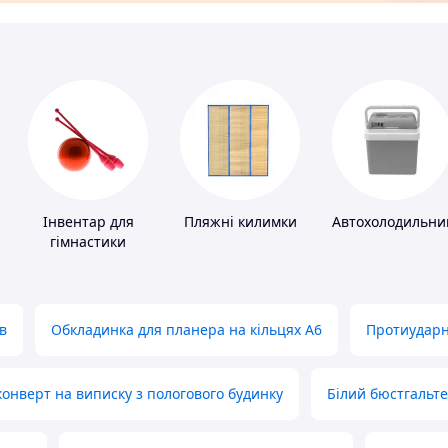
Інвентар для
Пляжні килимки
Автохолодильни
в
гімнастики
в
Обкладинка для планера на кільцях А6
Протиударн
нверт на виписку з пологового будинку
Білий бюстгальт