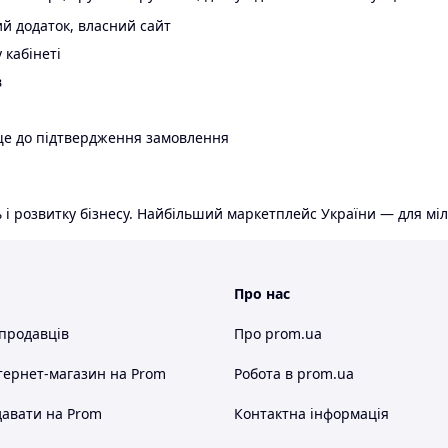
й додаток, власний сайт
 кабінеті
в
ще до підтвердження замовлення
 і розвитку бізнесу. Найбільший маркетплейс України — для міл
Про нас
 продавців
Про prom.ua
тернет-магазин
на Prom
Робота в prom.ua
авати на Prom
Контактна інформація