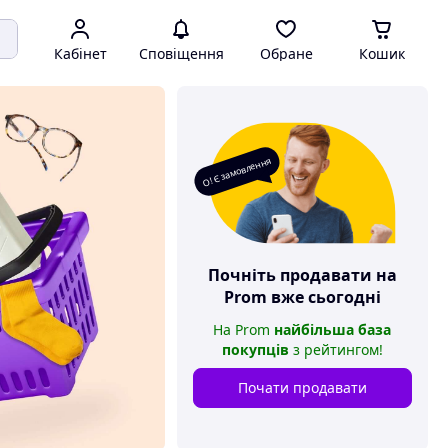
Кабінет
Сповіщення
Обране
Кошик
О! Є замовлення
Почніть продавати на
Prom
вже сьогодні
На
Prom
найбільша база
покупців
з рейтингом
!
Почати продавати