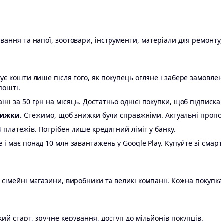
ання та напої, зоотовари, інструменти, матеріали для ремонту,
є кошти лише після того, як покупець огляне і забере замовл
пошті.
ні за 50 грн на місяць. Достатньо однієї покупки, щоб підписка
нижки.
Стежимо, щоб знижки були справжніми. Актуальні пропози
24 платежів. Потрібен лише кредитний ліміт у банку.
e і має понад 10 млн завантажень у Google Play. Купуйте зі смар
 сімейні магазини, виробники та великі компанії. Кожна покупка
ий старт, зручне керування, доступ до мільйонів покупців.