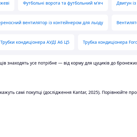
ожеві
Футбольні ворота та футбольний м'яч
Двигун із
реносний вентилятор із контейнером для льоду
Вентилят
Трубки кондиціонера АУДІ А6 Ц5
Трубка кондиціонера Ford
в знаходять усе потрібне — від корму для цуциків до бронежилет
ажуть самі покупці (дослідження Kantar, 2025). Порівнюйте пропо