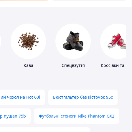
Кава
Спецвзуття
Кросівки та ке
ий чохол на Hot 60i
Бюстгальтер без кісточок 95с
ер пушап 75b
Футбольні стоноги Nike Phantom GX2