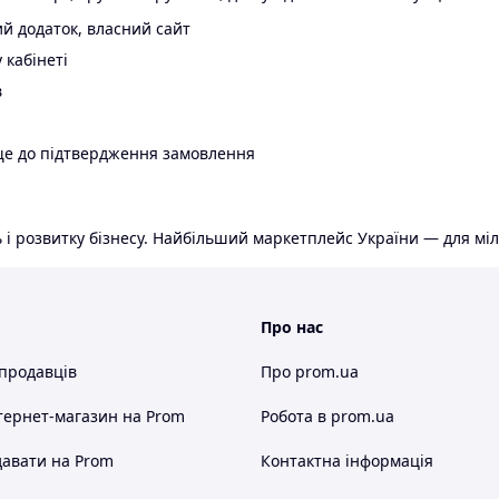
й додаток, власний сайт
 кабінеті
в
ще до підтвердження замовлення
 і розвитку бізнесу. Найбільший маркетплейс України — для міл
Про нас
 продавців
Про prom.ua
тернет-магазин
на Prom
Робота в prom.ua
авати на Prom
Контактна інформація