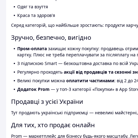
Одяг та взуття
Краса та здоров'я
Серед категорій, що найбільше зростають: продукти харчув
Зручно, безпечно, вигідно
Пром-оплата
захищає кожну покупку: продавець отриму
картку. Плюс не треба переплачувати за післяплату на 
З підпискою Smart — безкоштовна доставка по всій Украї
Регулярно проходять
акції від продавців та сезонні з
Великі покупки можна
оплатити частинами
: від 2 до 
Додаток Prom
— у топ-3 категорії «Покупки» в App Stor
Продавці з усієї України
Тут продають українські підприємці — невеликі майстерні,
Для тих, хто продає онлайн
Prom — маркетплейс для бізнесу будь-якого масштабу. Легк