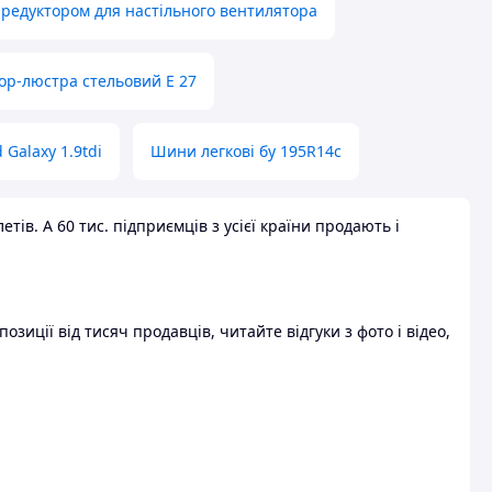
 редуктором для настільного вентилятора
ор-люстра стельовий E 27
 Galaxy 1.9tdi
Шини легкові бу 195R14c
ів. А 60 тис. підприємців з усієї країни продають і
зиції від тисяч продавців, читайте відгуки з фото і відео,