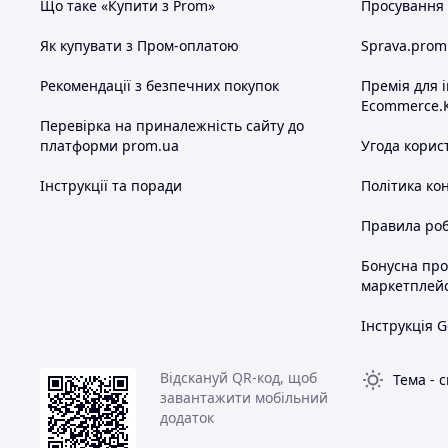
Що таке «Купити з Prom»
Просування в
Як купувати з Пром-оплатою
Sprava.prom
Рекомендації з безпечних покупок
Премія для 
Ecommerce.
Перевірка на приналежність сайту до
платформи prom.ua
Угода корис
Інструкції та поради
Політика ко
Правила роб
Бонусна пр
маркетплей
Інструкція G
Відскануй QR-код, щоб
Тема
-
с
завантажити мобільний
додаток