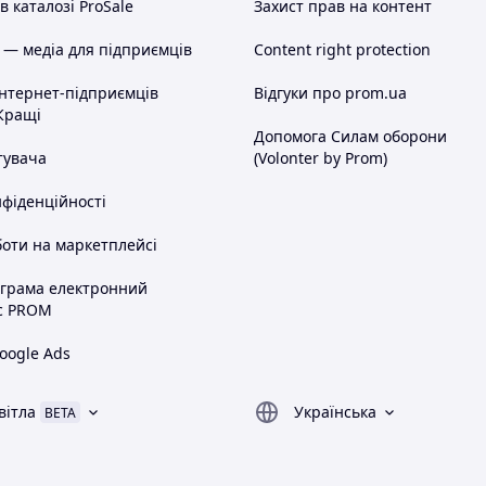
 каталозі ProSale
Захист прав на контент
 — медіа для підприємців
Content right protection
інтернет-підприємців
Відгуки про prom.ua
Кращі
Допомога Силам оборони
тувача
(Volonter by Prom)
нфіденційності
оти на маркетплейсі
ограма електронний
с PROM
oogle Ads
вітла
Українська
BETA