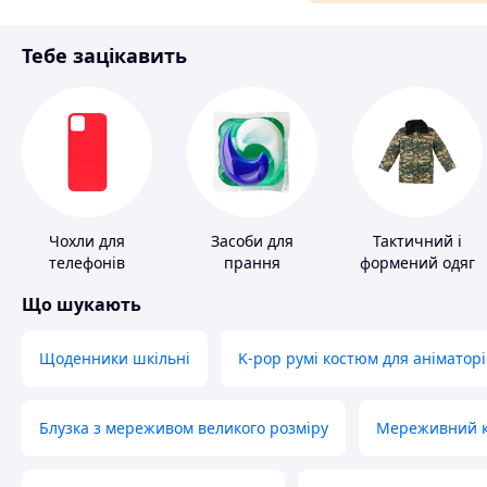
Матеріали для ремонту
Тебе зацікавить
Спорт і відпочинок
Чохли для
Засоби для
Тактичний і
телефонів
прання
формений одяг
Що шукають
Щоденники шкільні
K-pop румі костюм для аніматорі
Блузка з мереживом великого розміру
Мереживний ко