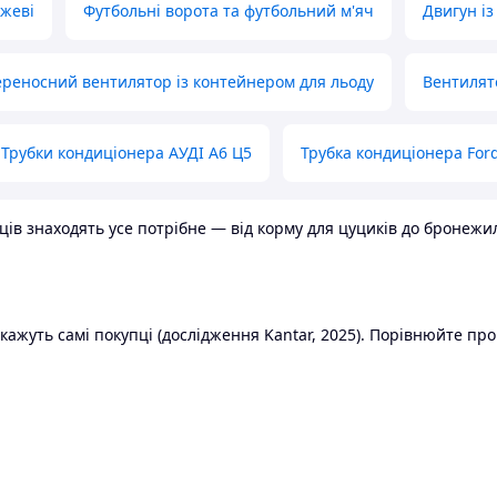
ожеві
Футбольні ворота та футбольний м'яч
Двигун із
реносний вентилятор із контейнером для льоду
Вентилят
Трубки кондиціонера АУДІ А6 Ц5
Трубка кондиціонера Ford
в знаходять усе потрібне — від корму для цуциків до бронежилет
ажуть самі покупці (дослідження Kantar, 2025). Порівнюйте пропо