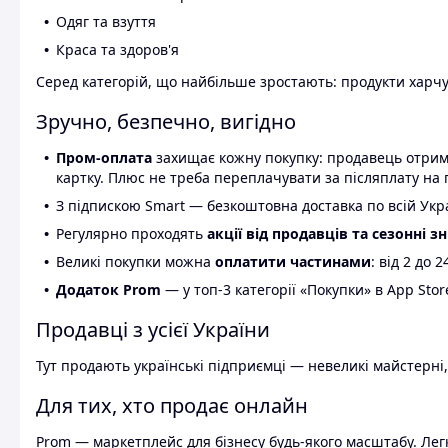
Одяг та взуття
Краса та здоров'я
Серед категорій, що найбільше зростають: продукти харчув
Зручно, безпечно, вигідно
Пром-оплата
захищає кожну покупку: продавець отриму
картку. Плюс не треба переплачувати за післяплату на 
З підпискою Smart — безкоштовна доставка по всій Украї
Регулярно проходять
акції від продавців та сезонні з
Великі покупки можна
оплатити частинами
: від 2 до 
Додаток Prom
— у топ-3 категорії «Покупки» в App Stor
Продавці з усієї України
Тут продають українські підприємці — невеликі майстерні,
Для тих, хто продає онлайн
Prom — маркетплейс для бізнесу будь-якого масштабу. Легк