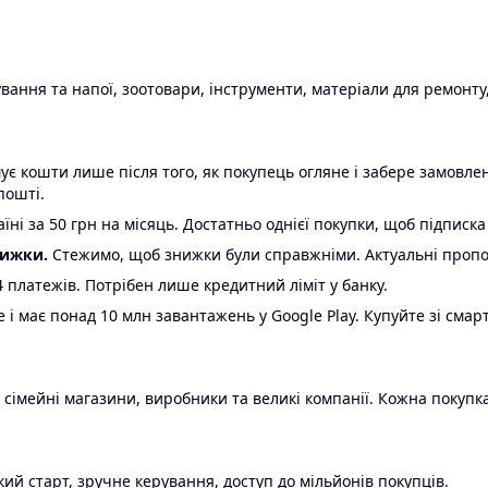
ання та напої, зоотовари, інструменти, матеріали для ремонту,
є кошти лише після того, як покупець огляне і забере замовл
пошті.
ні за 50 грн на місяць. Достатньо однієї покупки, щоб підписка
нижки.
Стежимо, щоб знижки були справжніми. Актуальні пропози
24 платежів. Потрібен лише кредитний ліміт у банку.
e і має понад 10 млн завантажень у Google Play. Купуйте зі смар
 сімейні магазини, виробники та великі компанії. Кожна покупка
ий старт, зручне керування, доступ до мільйонів покупців.