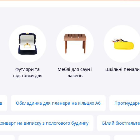
и
Футляри та
Меблі для саун і
Шкільні пенали
підставки для
лазень
коштовностей
в
Обкладинка для планера на кільцях А6
Протиударн
нверт на виписку з пологового будинку
Білий бюстгальт