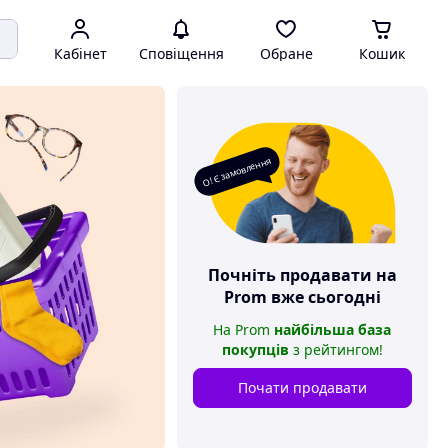
Кабінет
Сповіщення
Обране
Кошик
О! Є замовлення
Почніть продавати на
Prom
вже сьогодні
На
Prom
найбільша база
покупців
з рейтингом
!
Почати продавати