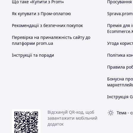
Що таке «Купити з Prom»
Просування в
Як купувати з Пром-оплатою
Sprava.prom
Рекомендації з безпечних покупок
Премія для 
Ecommerce.
Перевірка на приналежність сайту до
платформи prom.ua
Угода корис
Інструкції та поради
Політика ко
Правила роб
Бонусна пр
маркетплей
Інструкція G
Відскануй QR-код, щоб
Тема
-
с
завантажити мобільний
додаток