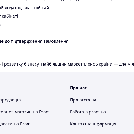
й додаток, власний сайт
 кабінеті
в
ще до підтвердження замовлення
 і розвитку бізнесу. Найбільший маркетплейс України — для міл
Про нас
 продавців
Про prom.ua
тернет-магазин
на Prom
Робота в prom.ua
авати на Prom
Контактна інформація