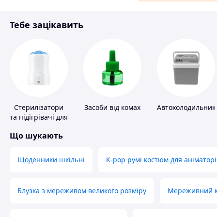
Матеріали для ремонту
Тебе зацікавить
Спорт і відпочинок
Стерилізатори
Засоби від комах
Автохолодильник
та підігрівачі для
дитячого
Що шукають
харчування
Щоденники шкільні
K-pop румі костюм для аніматорі
Блузка з мереживом великого розміру
Мереживний ко