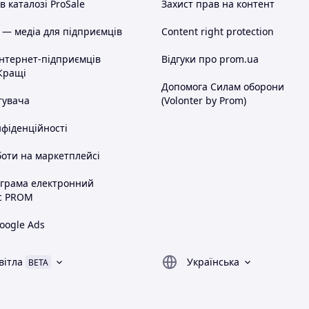
 каталозі ProSale
Захист прав на контент
 — медіа для підприємців
Content right protection
інтернет-підприємців
Відгуки про prom.ua
Кращі
Допомога Силам оборони
тувача
(Volonter by Prom)
нфіденційності
оти на маркетплейсі
ограма електронний
с PROM
oogle Ads
вітла
Українська
BETA