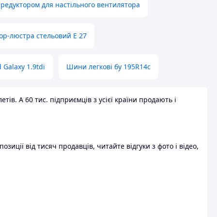
 редуктором для настільного вентилятора
ор-люстра стельовий E 27
 Galaxy 1.9tdi
Шини легкові бу 195R14c
ів. А 60 тис. підприємців з усієї країни продають і
зиції від тисяч продавців, читайте відгуки з фото і відео,