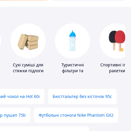
Сухі суміші для
Туристичні
Спортивні ігро
стяжки підлоги
фільтри та
ракетки
пігулки для
питної води
ий чохол на Hot 60i
Бюстгальтер без кісточок 95с
ер пушап 75b
Футбольні стоноги Nike Phantom GX2