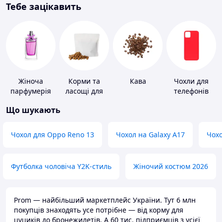
Тебе зацікавить
Жіноча
Корми та
Кава
Чохли для
парфумерія
ласощі для
телефонів
домашніх
Що шукають
тварин і
птахів
Чохол для Oppo Reno 13
Чохол на Galaxy A17
Чохо
Футболка чоловіча Y2K-стиль
Жіночий костюм 2026
Prom — найбільший маркетплейс України. Тут 6 млн
покупців знаходять усе потрібне — від корму для
цуциків до бронежилетів. А 60 тис. підприємців з усієї