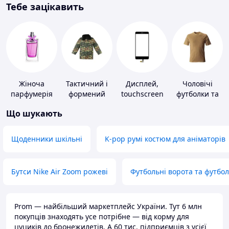
Тебе зацікавить
Жіноча
Тактичний і
Дисплей,
Чоловічі
парфумерія
формений
touchscreen
футболки та
одяг
для телефонів
майки
Що шукають
Щоденники шкільні
K-pop румі костюм для аніматорів
Бутси Nike Air Zoom рожеві
Футбольні ворота та футбо
Prom — найбільший маркетплейс України. Тут 6 млн
покупців знаходять усе потрібне — від корму для
цуциків до бронежилетів. А 60 тис. підприємців з усієї