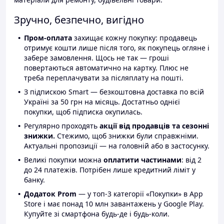
Зручно, безпечно, вигідно
Пром-оплата
захищає кожну покупку: продавець
отримує кошти лише після того, як покупець огляне і
забере замовлення. Щось не так — гроші
повертаються автоматично на картку. Плюс не
треба переплачувати за післяплату на пошті.
З підпискою Smart — безкоштовна доставка по всій
Україні за 50 грн на місяць. Достатньо однієї
покупки, щоб підписка окупилась.
Регулярно проходять
акції від продавців та сезонні
знижки.
Стежимо, щоб знижки були справжніми.
Актуальні пропозиції — на головній або в застосунку.
Великі покупки можна
оплатити частинами
: від 2
до 24 платежів. Потрібен лише кредитний ліміт у
банку.
Додаток Prom
— у топ-3 категорії «Покупки» в App
Store і має понад 10 млн завантажень у Google Play.
Купуйте зі смартфона будь-де і будь-коли.