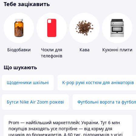
Тебе зацікавить
Біодобавки
Чохли для
Кава
Кухонні плити
телефонів
Що шукають
Щоденники шкільні
K-pop румі костюм для аніматорів
Бутси Nike Air Zoom рожеві
Футбольні ворота та футбо
Prom — найбільший маркетплейс України. Тут 6 млн
покупців знаходять усе потрібне — від корму для
цуциків до бронежилетів. А 60 тис. підприємців з усієї