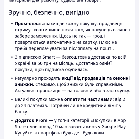
Зручно, безпечно, вигідно
Пром-оплата
захищає кожну покупку: продавець
отримує кошти лише після того, як покупець огляне і
забере замовлення. Щось не так — гроші
повертаються автоматично на картку. Плюс не
треба переплачувати за післяплату на пошті.
З підпискою Smart — безкоштовна доставка по всій
Україні за 50 грн на місяць. Достатньо однієї
покупки, щоб підписка окупилась.
Регулярно проходять
акції від продавців та сезонні
знижки.
Стежимо, щоб знижки були справжніми.
Актуальні пропозиції — на головній або в застосунку.
Великі покупки можна
оплатити частинами
: від 2
до 24 платежів. Потрібен лише кредитний ліміт у
банку.
Додаток Prom
— у топ-3 категорії «Покупки» в App
Store і має понад 10 млн завантажень у Google Play.
Купуйте зі смартфона будь-де і будь-коли.