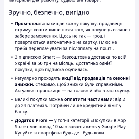
Зручно, безпечно, вигідно
Пром-оплата
захищає кожну покупку: продавець
отримує кошти лише після того, як покупець огляне і
забере замовлення. Щось не так — гроші
повертаються автоматично на картку. Плюс не
треба переплачувати за післяплату на пошті.
З підпискою Smart — безкоштовна доставка по всій
Україні за 50 грн на місяць. Достатньо однієї
покупки, щоб підписка окупилась.
Регулярно проходять
акції від продавців та сезонні
знижки.
Стежимо, щоб знижки були справжніми.
Актуальні пропозиції — на головній або в застосунку.
Великі покупки можна
оплатити частинами
: від 2
до 24 платежів. Потрібен лише кредитний ліміт у
банку.
Додаток Prom
— у топ-3 категорії «Покупки» в App
Store і має понад 10 млн завантажень у Google Play.
Купуйте зі смартфона будь-де і будь-коли.