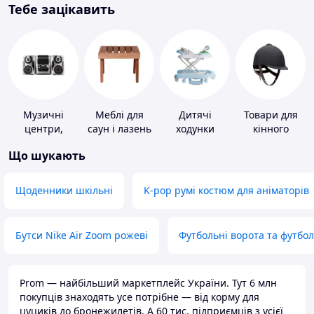
Тебе зацікавить
Музичні
Меблі для
Дитячі
Товари для
центри,
саун і лазень
ходунки
кінного
магнітоли
спорту
Що шукають
Щоденники шкільні
K-pop румі костюм для аніматорів
Бутси Nike Air Zoom рожеві
Футбольні ворота та футбо
Prom — найбільший маркетплейс України. Тут 6 млн
покупців знаходять усе потрібне — від корму для
цуциків до бронежилетів. А 60 тис. підприємців з усієї