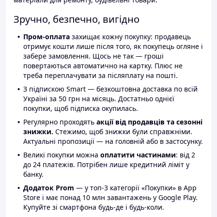
Зручно, безпечно, вигідно
Пром-оплата
захищає кожну покупку: продавець
отримує кошти лише після того, як покупець огляне і
забере замовлення. Щось не так — гроші
повертаються автоматично на картку. Плюс не
треба переплачувати за післяплату на пошті.
З підпискою Smart — безкоштовна доставка по всій
Україні за 50 грн на місяць. Достатньо однієї
покупки, щоб підписка окупилась.
Регулярно проходять
акції від продавців та сезонні
знижки.
Стежимо, щоб знижки були справжніми.
Актуальні пропозиції — на головній або в застосунку.
Великі покупки можна
оплатити частинами
: від 2
до 24 платежів. Потрібен лише кредитний ліміт у
банку.
Додаток Prom
— у топ-3 категорії «Покупки» в App
Store і має понад 10 млн завантажень у Google Play.
Купуйте зі смартфона будь-де і будь-коли.