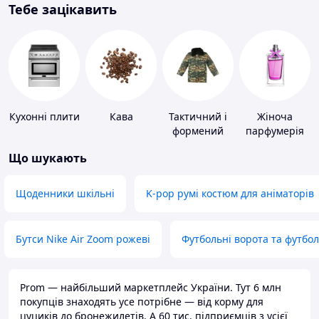
Тебе зацікавить
Кухонні плити
Кава
Тактичний і
Жіноча
формений
парфумерія
одяг
Що шукають
Щоденники шкільні
K-pop румі костюм для аніматорів
Бутси Nike Air Zoom рожеві
Футбольні ворота та футбо
Prom — найбільший маркетплейс України. Тут 6 млн
покупців знаходять усе потрібне — від корму для
цуциків до бронежилетів. А 60 тис. підприємців з усієї