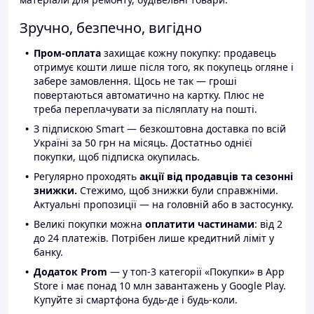
Зручно, безпечно, вигідно
Пром-оплата
захищає кожну покупку: продавець
отримує кошти лише після того, як покупець огляне і
забере замовлення. Щось не так — гроші
повертаються автоматично на картку. Плюс не
треба переплачувати за післяплату на пошті.
З підпискою Smart — безкоштовна доставка по всій
Україні за 50 грн на місяць. Достатньо однієї
покупки, щоб підписка окупилась.
Регулярно проходять
акції від продавців та сезонні
знижки.
Стежимо, щоб знижки були справжніми.
Актуальні пропозиції — на головній або в застосунку.
Великі покупки можна
оплатити частинами
: від 2
до 24 платежів. Потрібен лише кредитний ліміт у
банку.
Додаток Prom
— у топ-3 категорії «Покупки» в App
Store і має понад 10 млн завантажень у Google Play.
Купуйте зі смартфона будь-де і будь-коли.