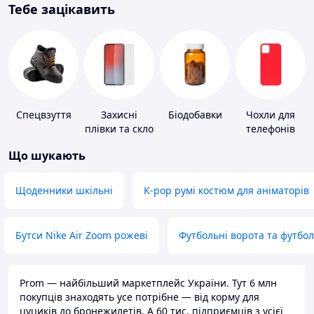
Тебе зацікавить
Спецвзуття
Захисні
Біодобавки
Чохли для
плівки та скло
телефонів
для
Що шукають
портативних
пристроїв
Щоденники шкільні
K-pop румі костюм для аніматорів
Бутси Nike Air Zoom рожеві
Футбольні ворота та футбо
Prom — найбільший маркетплейс України. Тут 6 млн
покупців знаходять усе потрібне — від корму для
цуциків до бронежилетів. А 60 тис. підприємців з усієї