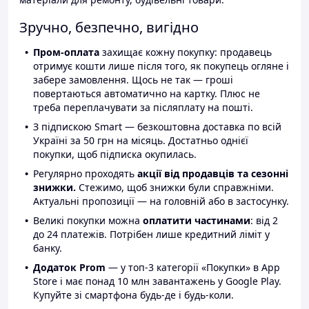
Зручно, безпечно, вигідно
Пром-оплата
захищає кожну покупку: продавець
отримує кошти лише після того, як покупець огляне і
забере замовлення. Щось не так — гроші
повертаються автоматично на картку. Плюс не
треба переплачувати за післяплату на пошті.
З підпискою Smart — безкоштовна доставка по всій
Україні за 50 грн на місяць. Достатньо однієї
покупки, щоб підписка окупилась.
Регулярно проходять
акції від продавців та сезонні
знижки.
Стежимо, щоб знижки були справжніми.
Актуальні пропозиції — на головній або в застосунку.
Великі покупки можна
оплатити частинами
: від 2
до 24 платежів. Потрібен лише кредитний ліміт у
банку.
Додаток Prom
— у топ-3 категорії «Покупки» в App
Store і має понад 10 млн завантажень у Google Play.
Купуйте зі смартфона будь-де і будь-коли.