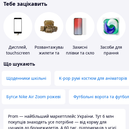
Тебе зацікавить
Дисплей,
Розвантажувальні
Захисні
Засоби для
touchscreen
жилети та
плівки та скло
прання
для телефонів
плитоноски
для
Що шукають
без плит
портативних
пристроїв
Щоденники шкільні
K-pop румі костюм для аніматорів
Бутси Nike Air Zoom рожеві
Футбольні ворота та футбо
Prom — найбільший маркетплейс України. Тут 6 млн
покупців знаходять усе потрібне — від корму для
цуциків до бронежилетів. А 60 тис. підприємців з усієї