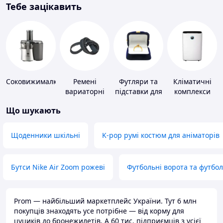
Тебе зацікавить
Соковижималки
Ремені
Футляри та
Кліматичні
вариаторні
підставки для
комплекси
коштовностей
Що шукають
Щоденники шкільні
K-pop румі костюм для аніматорів
Бутси Nike Air Zoom рожеві
Футбольні ворота та футбо
Prom — найбільший маркетплейс України. Тут 6 млн
покупців знаходять усе потрібне — від корму для
цуциків до бронежилетів. А 60 тис. підприємців з усієї