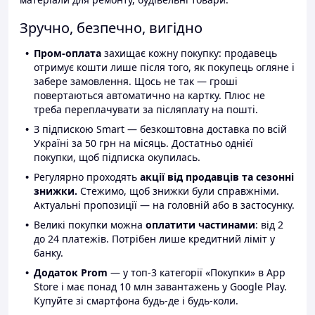
Зручно, безпечно, вигідно
Пром-оплата
захищає кожну покупку: продавець
отримує кошти лише після того, як покупець огляне і
забере замовлення. Щось не так — гроші
повертаються автоматично на картку. Плюс не
треба переплачувати за післяплату на пошті.
З підпискою Smart — безкоштовна доставка по всій
Україні за 50 грн на місяць. Достатньо однієї
покупки, щоб підписка окупилась.
Регулярно проходять
акції від продавців та сезонні
знижки.
Стежимо, щоб знижки були справжніми.
Актуальні пропозиції — на головній або в застосунку.
Великі покупки можна
оплатити частинами
: від 2
до 24 платежів. Потрібен лише кредитний ліміт у
банку.
Додаток Prom
— у топ-3 категорії «Покупки» в App
Store і має понад 10 млн завантажень у Google Play.
Купуйте зі смартфона будь-де і будь-коли.